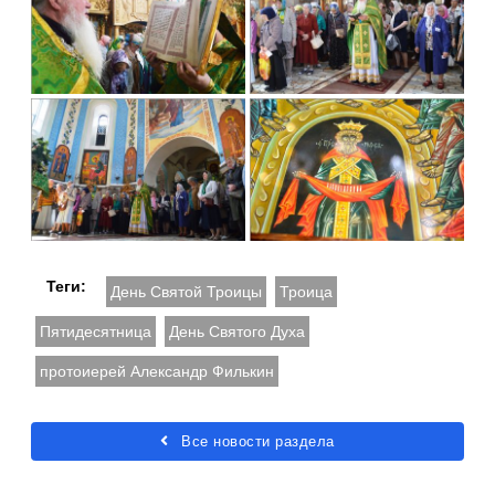
Теги:
День Святой Троицы
Троица
Пятидесятница
День Святого Духа
протоиерей Александр Филькин
Все новости раздела