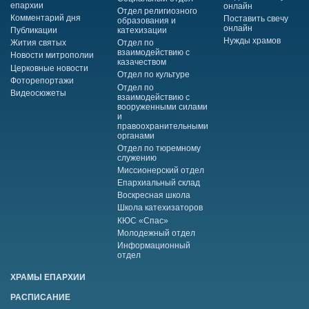
епархии
онлайн
Отдел религиозного
Комментарий дня
Поставить свечу
образования и
онлайн
Публикации
катехизации
Нужды храмов
Жития святых
Отдел по
взаимодействию с
Новости митрополии
казачеством
Церковные новости
Отдел по культуре
Фоторепортажи
Отдел по
Видеосюжеты
взаимодействию с
вооруженными силами
и
правоохранительными
органами
Отдел по тюремному
служению
Миссионерский отдел
Епархиальный склад
Воскресная школа
Школа катехизаторов
КЮС «Спас»
Молодежный отдел
Информационный
отдел
ХРАМЫ ЕПАРХИИ
РАСПИСАНИЕ