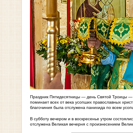
Праздник Пятидесятницы — день Святой Троицы — в
поминает всех от века усопших православных христ
благочиния была отслужена панихида по всем усоп
В субботу вечером и в воскресенье утром состояли
отслужена Великая вечерня с произнесением Велик