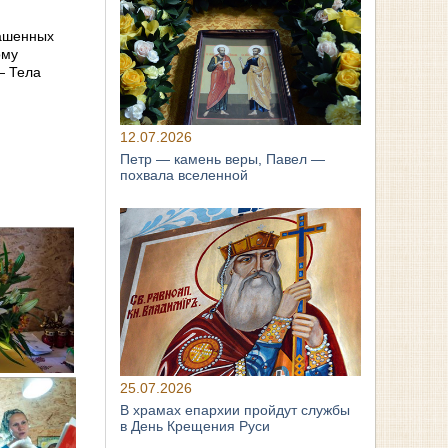
рашенных
ому
— Тела
12.07.2026
Петр — камень веры, Павел —
похвала вселенной
25.07.2026
В храмах епархии пройдут службы
в День Крещения Руси