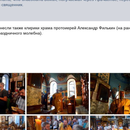
 священник.
несли также клирики храма протоиерей Александр Филькин (на ра
раздничного молебна).