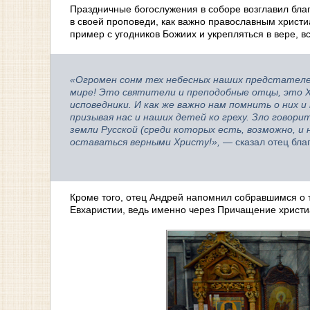
Праздничные богослужения в соборе возглавил бла
в своей проповеди, как важно православным христ
пример с угодников Божиих и укрепляться в вере, 
«Огромен сонм тех небесных наших предстателей,
мире! Это святители и преподобные отцы, это Хр
исповедники. И как же важно нам помнить о них 
призывая нас и наших детей ко греху. Зло говорит
земли Русской (среди которых есть, возможно, и
оставаться верными Христу!»,
— сказал отец бла
Кроме того, отец Андрей напомнил собравшимся о т
Евхаристии, ведь именно через Причащение христи