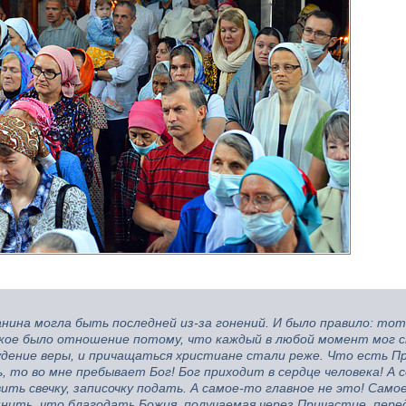
нина могла быть последней из-за гонений. И было правило: тот
акое было отношение потому, что каждый в любой момент мог 
скудение веры, и причащаться христиане стали реже. Что есть 
 то во мне пребывает Бог! Бог приходит в сердце человека! А 
ить свечку, записочку подать. А самое-то главное не это! Само
мнить, что благодать Божия, получаемая через Причастие, пере