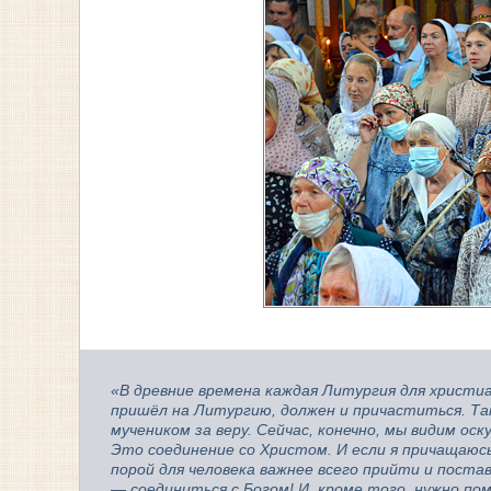
«В древние времена каждая Литургия для христиа
пришёл на Литургию, должен и причаститься. Т
мучеником за веру. Сейчас, конечно, мы видим о
Это соединение со Христом. И если я причащаюсь,
порой для человека важнее всего прийти и постав
— соединиться с Богом! И, кроме того, нужно по