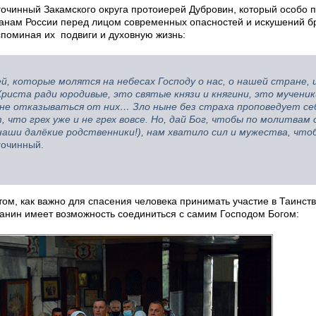
гочинный Закамского округа протоиерей Дубровин, который особо 
ианам России перед лицом современных опасностей и искушений б
вспоминая их подвиги и духовную жизнь:
 которые молятся на небесах Господу о нас, о нашей стране, и
иста ради юродивые, это святые князи и княгини, это мученик
и не отказываться от них… Зло ныне без страха проповедует се
, что грех уже и не грех вовсе. Но, дай Бог, чтобы по молитвам
 наши далёкие родственники!), нам хватило сил и мужества, что
гочинный.
ом, как важно для спасения человека принимать участие в Таинст
анин имеет возможность соединиться с самим Господом Богом: