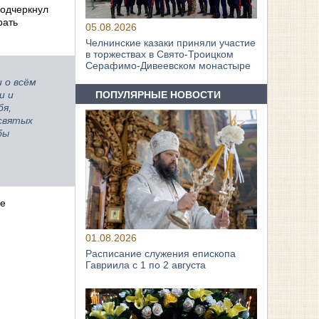
подчеркнул
рать
05.08.2026
Челнинские казаки приняли участие
в торжествах в Свято‑Троицком
Серафимо‑Дивеевском монастыре
 о всём
ПОПУЛЯРНЫЕ НОВОСТИ
и и
бя,
 святых
бы
ве
01.08.2026
Расписание служения епископа
Гавриила с 1 по 2 августа