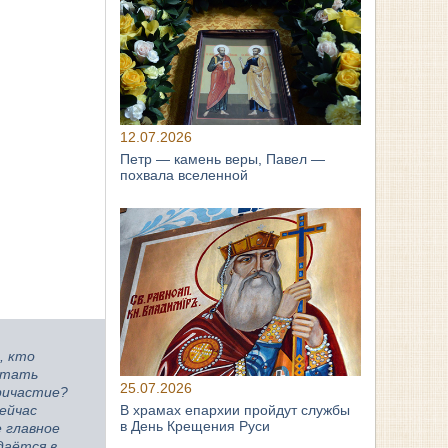
12.07.2026
Петр — камень веры, Павел —
похвала вселенной
, кто
стать
25.07.2026
Причастие?
В храмах епархии пройдут службы
сейчас
в День Крещения Руси
е главное
даётся в