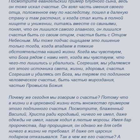
Посмотрите евангельский пример блудного сына, ведь
он тоже искал счастье. Он взял часть имения своего
отца, положенное ему по наследству, пошел в далекую
страну и там расточил, и когда стал жить в полной
нищете и унижении, питаясь вместе со свиньями,
понял, что он лишился самого главного, он лишился
счастья быть со своим отцом, счастья быть с Отцом
Небесным. Мы тоже подчас ощущаем это лишение
только тогда, когда впадаем в тяжкие
обстоятельства нашей жизни. Когда мы чувствуем,
что Бога рядом с нами нет, когда мы чувствуем, что
чего-то лишились и удалились. Согрешая, мы удаляемся
от этого источника света, жизни, здоровья, счастья.
Согрешая и удаляясь от Бога, мы теряем то подлинное
человеческое счастье, быть частью мироздания,
частью Промысла Божия.
Почему же сегодня мы говорим о счастье? Потому что
в жизни и в церковной жизни есть множество примером
этого подлинного счастья. Посмотрите, блаженный
Василий, Христа ради юродивый, ничего не имел, даже
одежды не имел, нагим ходил в лютые морозы. Имея дар
пророчества, дар прорицания, он однако же для себя
ничего в жизни не требовал. И даже от царских
подарков отказывался. Так в чем же его счастье? А