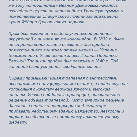
же году «строителем» Иваном Дьячковым началось
возведение церкви на «прикладную Троицкую сумму» и
пожертвования Елабужского почётного гражданина,
купца Фёдора Григорьевича Чернова.
Храм был выполнен в виде двухэтажной ротонды,
окружённой в нижнем ярусе колоннадой. В 1832 г. была
отстроена колокольня и освящены два придела,
поместившиеся в нижнем этаже церкви — Успения
Богоматери и Усекновения главы Иоанна Предтечи.
Верхний Троицкий придел был освящён в 1840 г. Под
галереей были устроены сводчатые склепы.
К храму примыкали узкая трапезная с антресолями,
освещаемыми полуциркульными окнами, и трёхъярусная
колокольня с круглым верхним ярусом и высоким
шпилем. Удачно найденные пропорции, оригинальное
решение объёма трапезной, чисто ампирное решение
фасадов и отделка интерьеров под «мрамор»
придавали небольшому зданию изящество, лёгкость и
лиризм, свойственные подлинному архитектурному
шедевру.