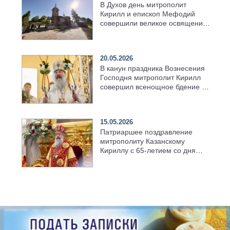
В Духов день митрополит
Кирилл и епископ Мефодий
совершили великое освящение
возрождённого Троицкого
храма в селе Верхний Багряж
20.05.2026
В канун праздника Вознесения
Господня митрополит Кирилл
совершил всенощное бдение в
храме Казанской духовной
семинарии
15.05.2026
Патриаршее поздравление
митрополиту Казанскому
Кириллу с 65-летием со дня
рождения