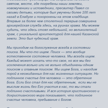
святом, месте, где погребены наши земляки,
новомученики и исповедники, пресвитер Павел со
своими детьми, которые был умучены более 100 лет
назад в Елабуге и похоронены на этом кладбище.
Впервые за более чем столетний перерыв совершена
архиерейская служба здесь, на руинах храма. Мы можем
судить, что здесь стоял небольшой, но великолепный
храм, с уникальной архитектурой для нашей Казанской
земли. Это был чудесный храм.
Мы приходим на богослужение всегда в состоянии
поиска. Мы что-то ищем. Поиск — это вообще
естественное состояние человека. Мы всегда ищем.
Каждый может искать что-то свое, но все мы без
исключения вольно или не вольно объединены одним
поиском и главным поиском. Мы ищем Бога, и находим
порой в неожиданных для нас жизненных ситуациях. Но
подлинное счастье для человека — это обретение
Бога. Если Бог стал для нас обретенным, если мы не
мыслим жизнь без Его участия в нас, то мы стали
подлинно счастливыми. И вся история христианского и
дохристианского мира показывает, что подлинное
счастье человека, пребывание с Богом.