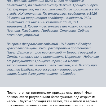
На Троицком кладбище было много надгробных
памятников, по свидетельству дьякона Троицкой церкви
Г.Е. Верещагина, на Троицком кладбище хоронили и в 90-
е годы XIX столетия. По имеющимся сведениям, в 1926–
27 годах на территории кладбища находилось 2624
памятника (из них 1606 каменных плит, 111
мраморных). Кроме того имелось несколько склепов:
Чернова, Гвоздикова, Гирбасова, Стахеева. Сейчас
почти все утрачено.
Во время февральских событий 1918 года в Елабуге
красногвардейцами были расстреляны протоиерей
Павел Дернов и трое его сыновей — Борис, Григорий и
Семён, которые ныне прославлены Церковью. Недалеко
от разрушенной Троицкой церкви, на месте
захоронения священника и его сыновей, в 2010 году при
участии Елабужского государственного музея-
заповедника было установлено надгробие.
После того, как настоятелем прихода стал иерей Илья
Кривов, стали регулярными богослужения под открытым
небом. Службы проходят как летом, так и зимой и верные
прихожане переносят тяготы как зимнего холода, так и