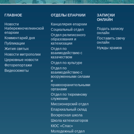
ГЛАВНОЕ
ОТДЕЛЫ ЕПАРХИИ
ЗАПИСКИ
ОНЛАЙН
Новости
Канцелярия епархии
Набережночелнинской
Подать записку
Социальный отдел
епархии
онлайн
Отдел религиозного
Комментарий дня
Поставить свечу
образования и
онлайн
Публикации
катехизации
Нужды храмов
Жития святых
Отдел по
взаимодействию с
Новости митрополии
казачеством
Церковные новости
Отдел по культуре
Фоторепортажи
Отдел по
Видеосюжеты
взаимодействию с
вооруженными силами
и
правоохранительными
органами
Отдел по тюремному
служению
Миссионерский отдел
Епархиальный склад
Воскресная школа
Школа катехизаторов
КЮС «Спас»
Молодежный отдел