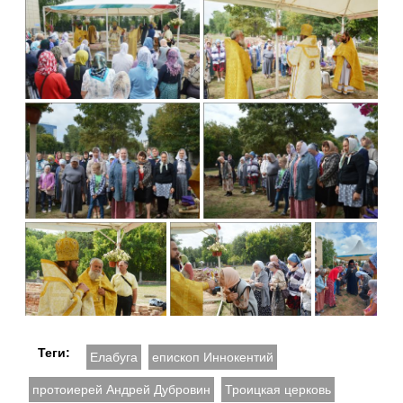
Теги:
Елабуга
епископ Иннокентий
протоиерей Андрей Дубровин
Троицкая церковь