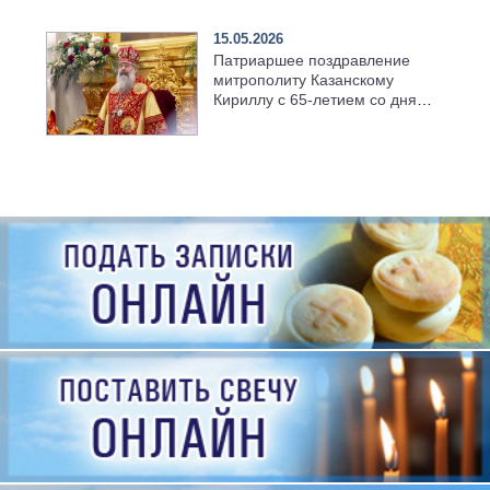
семинарии
15.05.2026
Патриаршее поздравление
митрополиту Казанскому
Кириллу с 65-летием со дня
рождения