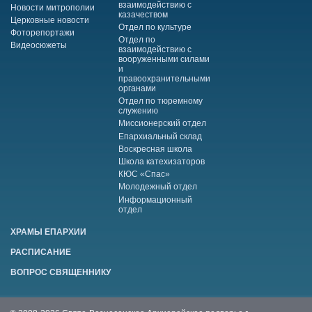
взаимодействию с
Новости митрополии
казачеством
Церковные новости
Отдел по культуре
Фоторепортажи
Отдел по
Видеосюжеты
взаимодействию с
вооруженными силами
и
правоохранительными
органами
Отдел по тюремному
служению
Миссионерский отдел
Епархиальный склад
Воскресная школа
Школа катехизаторов
КЮС «Спас»
Молодежный отдел
Информационный
отдел
ХРАМЫ ЕПАРХИИ
РАСПИСАНИЕ
ВОПРОС СВЯЩЕННИКУ