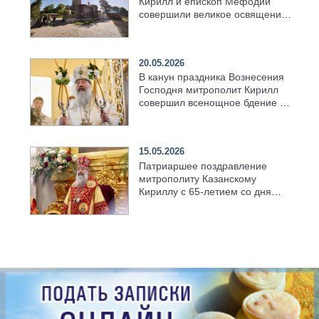
Кирилл и епископ Мефодий
совершили великое освящение
возрождённого Троицкого
храма в селе Верхний Багряж
20.05.2026
В канун праздника Вознесения
Господня митрополит Кирилл
совершил всенощное бдение в
храме Казанской духовной
семинарии
15.05.2026
Патриаршее поздравление
митрополиту Казанскому
Кириллу с 65-летием со дня
рождения