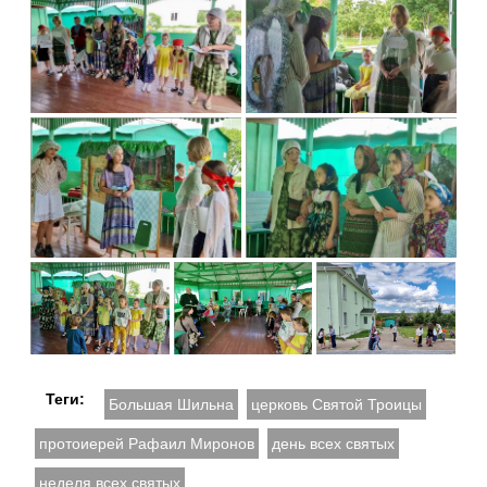
Теги:
Большая Шильна
церковь Святой Троицы
протоиерей Рафаил Миронов
день всех святых
неделя всех святых