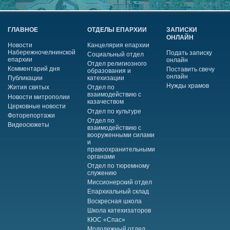
ГЛАВНОЕ
ОТДЕЛЫ ЕПАРХИИ
ЗАПИСКИ
ОНЛАЙН
Новости
Канцелярия епархии
Набережночелнинской
Подать записку
Социальный отдел
епархии
онлайн
Отдел религиозного
Комментарий дня
Поставить свечу
образования и
онлайн
Публикации
катехизации
Нужды храмов
Жития святых
Отдел по
взаимодействию с
Новости митрополии
казачеством
Церковные новости
Отдел по культуре
Фоторепортажи
Отдел по
Видеосюжеты
взаимодействию с
вооруженными силами
и
правоохранительными
органами
Отдел по тюремному
служению
Миссионерский отдел
Епархиальный склад
Воскресная школа
Школа катехизаторов
КЮС «Спас»
Молодежный отдел