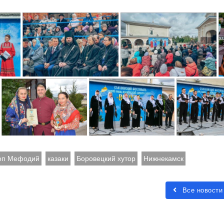
оп Мефодий
казаки
Боровецкий хутор
Нижнекамск
Все новости