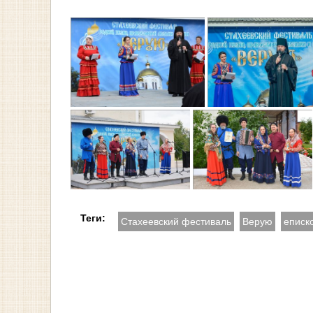
Теги:
Стахеевский фестиваль
Верую
еписк