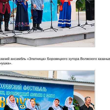
зачий ансамбль «Златница» Боровецкого хутора Волжского казачье
нушка».