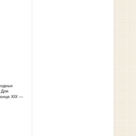
родных
 Для
конце XIX —