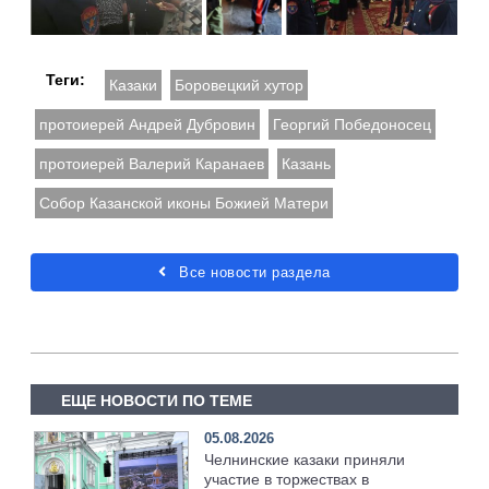
Теги:
Казаки
Боровецкий хутор
протоиерей Андрей Дубровин
Георгий Победоносец
протоиерей Валерий Каранаев
Казань
Собор Казанской иконы Божией Матери
Все новости раздела
ЕЩЕ НОВОСТИ ПО ТЕМЕ
05.08.2026
Челнинские казаки приняли
участие в торжествах в