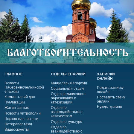
ГЛАВНОЕ
ОТДЕЛЫ ЕПАРХИИ
ЗАПИСКИ
ОНЛАЙН
Новости
Канцелярия епархии
Набережночелнинской
Подать записку
Социальный отдел
епархии
онлайн
Отдел религиозного
Комментарий дня
Поставить свечу
образования и
онлайн
Публикации
катехизации
Нужды храмов
Жития святых
Отдел по
взаимодействию с
Новости митрополии
казачеством
Церковные новости
Отдел по культуре
Фоторепортажи
Отдел по
Видеосюжеты
взаимодействию с