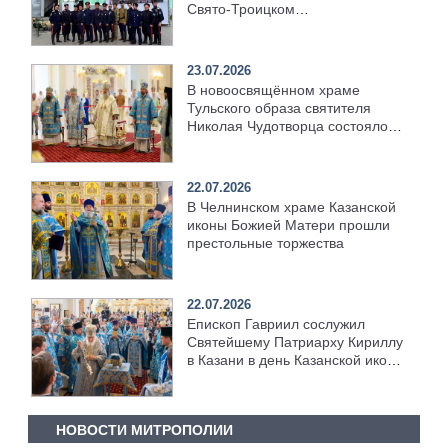
Свято‑Троицком
Серафимо‑Дивеевском
монастыре
23.07.2026
В новоосвящённом храме
Тульского образа святителя
Николая Чудотворца состоялось
соборное архиерейское
богослужение
22.07.2026
В Челнинском храме Казанской
иконы Божией Матери прошли
престольные торжества
22.07.2026
Епископ Гавриил сослужил
Святейшему Патриарху Кириллу
в Казани в день Казанской иконы
Божией Матери [+Видео]
НОВОСТИ МИТРОПОЛИИ