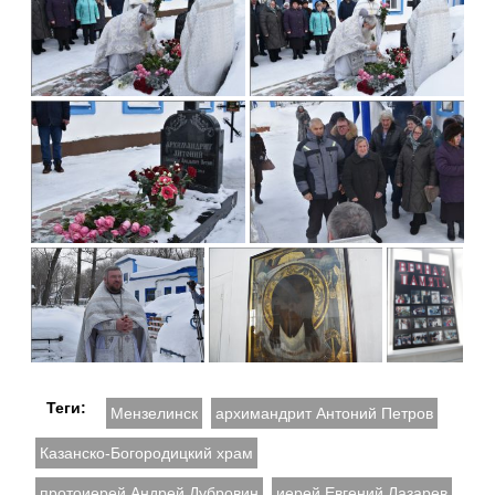
Теги:
Мензелинск
архимандрит Антоний Петров
Казанско-Богородицкий храм
протоиерей Андрей Дубровин
иерей Евгений Лазарев