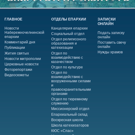
ГЛАВНОЕ
ОТДЕЛЫ ЕПАРХИИ
ЗАПИСКИ
ОНЛАЙН
Новости
Канцелярия епархии
Набережночелнинской
Подать записку
Социальный отдел
епархии
онлайн
Отдел религиозного
Комментарий дня
Поставить свечу
образования и
онлайн
Публикации
катехизации
Нужды храмов
Жития святых
Отдел по
взаимодействию с
Новости митрополии
казачеством
Церковные новости
Отдел по культуре
Фоторепортажи
Отдел по
Видеосюжеты
взаимодействию с
вооруженными силами
и
правоохранительными
органами
Отдел по тюремному
служению
Миссионерский отдел
Епархиальный склад
Воскресная школа
Школа катехизаторов
КЮС «Спас»