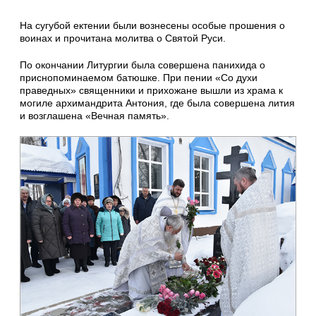
На сугубой ектении были вознесены особые прошения о
воинах и прочитана молитва о Святой Руси.
По окончании Литургии была совершена панихида о
приснопоминаемом батюшке. При пении «Со духи
праведных» священники и прихожане вышли из храма к
могиле архимандрита Антония, где была совершена лития
и возглашена «Вечная память».