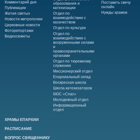
Комментарий дня
Поставить свечу
образования и
онлайн
Публикации
катехизации
Нужды храмов
Жития святых
Отдел по
взаимодействию с
Новости митрополии
казачеством
Церковные новости
Отдел по культуре
Фоторепортажи
Отдел по
Видеосюжеты
взаимодействию с
вооруженными силами
и
правоохранительными
органами
Отдел по тюремному
служению
Миссионерский отдел
Епархиальный склад
Воскресная школа
Школа катехизаторов
КЮС «Спас»
Молодежный отдел
Информационный
отдел
ХРАМЫ ЕПАРХИИ
РАСПИСАНИЕ
ВОПРОС СВЯЩЕННИКУ