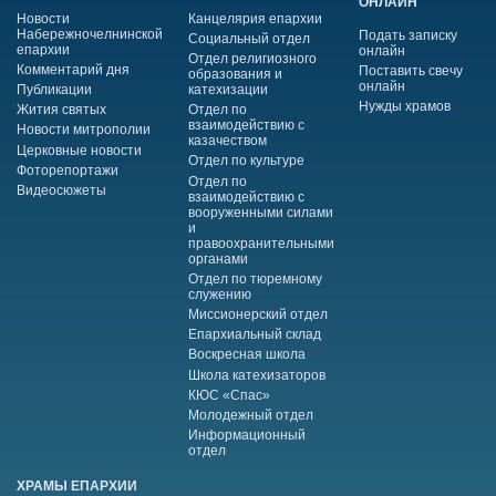
ОНЛАЙН
Новости
Канцелярия епархии
Набережночелнинской
Подать записку
Социальный отдел
епархии
онлайн
Отдел религиозного
Комментарий дня
Поставить свечу
образования и
онлайн
Публикации
катехизации
Нужды храмов
Жития святых
Отдел по
взаимодействию с
Новости митрополии
казачеством
Церковные новости
Отдел по культуре
Фоторепортажи
Отдел по
Видеосюжеты
взаимодействию с
вооруженными силами
и
правоохранительными
органами
Отдел по тюремному
служению
Миссионерский отдел
Епархиальный склад
Воскресная школа
Школа катехизаторов
КЮС «Спас»
Молодежный отдел
Информационный
отдел
ХРАМЫ ЕПАРХИИ