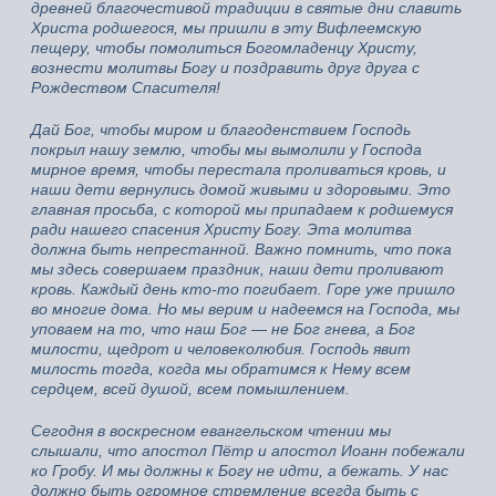
древней благочестивой традиции в святые дни славить
Христа родшегося, мы пришли в эту Вифлеемскую
пещеру, чтобы помолиться Богомладенцу Христу,
вознести молитвы Богу и поздравить друг друга с
Рождеством Спасителя!
Дай Бог, чтобы миром и благоденствием Господь
покрыл нашу землю, чтобы мы вымолили у Господа
мирное время, чтобы перестала проливаться кровь, и
наши дети вернулись домой живыми и здоровыми. Это
главная просьба, с которой мы припадаем к родшемуся
ради нашего спасения Христу Богу. Эта молитва
должна быть непрестанной. Важно помнить, что пока
мы здесь совершаем праздник, наши дети проливают
кровь. Каждый день кто-то погибает. Горе уже пришло
во многие дома. Но мы верим и надеемся на Господа, мы
уповаем на то, что наш Бог — не Бог гнева, а Бог
милости, щедрот и человеколюбия. Господь явит
милость тогда, когда мы обратимся к Нему всем
сердцем, всей душой, всем помышлением.
Сегодня в воскресном евангельском чтении мы
слышали, что апостол Пётр и апостол Иоанн побежали
ко Гробу. И мы должны к Богу не идти, а бежать. У нас
должно быть огромное стремление всегда быть с