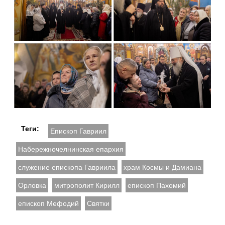
Теги:
Епископ Гавриил
Набережночелнинская епархия
служение епископа Гавриила
храм Космы и Дамиана
Орловка
митрополит Кирилл
епископ Пахомий
епископ Мефодий
Святки