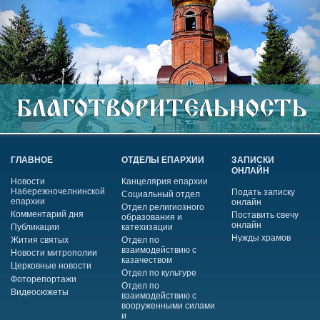
ГЛАВНОЕ
ОТДЕЛЫ ЕПАРХИИ
ЗАПИСКИ
ОНЛАЙН
Новости
Канцелярия епархии
Набережночелнинской
Подать записку
Социальный отдел
епархии
онлайн
Отдел религиозного
Комментарий дня
Поставить свечу
образования и
онлайн
Публикации
катехизации
Нужды храмов
Жития святых
Отдел по
взаимодействию с
Новости митрополии
казачеством
Церковные новости
Отдел по культуре
Фоторепортажи
Отдел по
Видеосюжеты
взаимодействию с
вооруженными силами
и