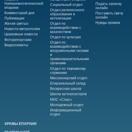
Набережночелнинской
Подать записку
Социальный отдел
епархии
онлайн
Отдел религиозного
Комментарий дня
Поставить свечу
образования и
онлайн
Публикации
катехизации
Нужды храмов
Жития святых
Отдел по
взаимодействию с
Новости митрополии
казачеством
Церковные новости
Отдел по культуре
Фоторепортажи
Отдел по
Видеосюжеты
взаимодействию с
вооруженными силами
и
правоохранительными
органами
Отдел по тюремному
служению
Миссионерский отдел
Епархиальный склад
Воскресная школа
Школа катехизаторов
КЮС «Спас»
Молодежный отдел
Информационный
отдел
ХРАМЫ ЕПАРХИИ