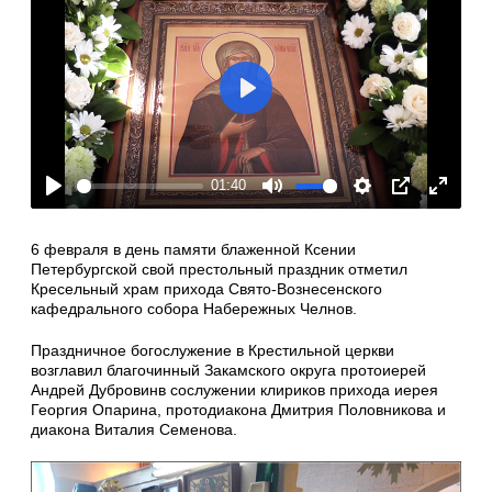
Play
01:40
Play
Mute
Settings
PIP
Enter
fullscre
6 февраля в день памяти блаженной Ксении
Петербургской свой престольный праздник отметил
Кресельный храм прихода Свято-Вознесенского
кафедрального собора Набережных Челнов.
Праздничное богослужение в Крестильной церкви
возглавил благочинный Закамского округа протоиерей
Андрей Дубровинв сослужении клириков прихода иерея
Георгия Опарина, протодиакона Дмитрия Половникова и
диакона Виталия Семенова.