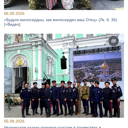
06.08.2026
«Будьте милосердны, как милосерден ваш Отец» (Лк. 6, 36)
[+Видео]
05.08.2026
Челнинские казаки приняли участие в торжествах в