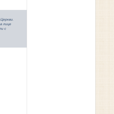
-Церкви.
в лице
ли с