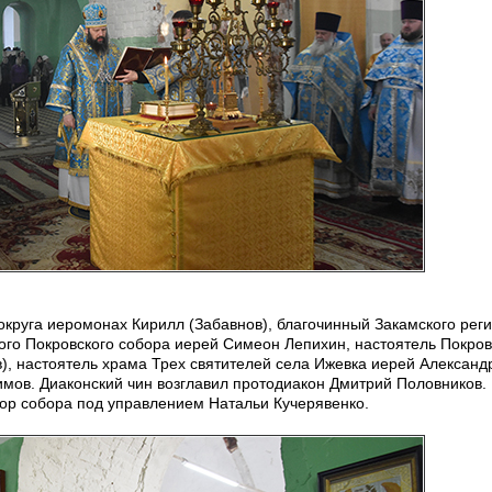
круга иеромонах Кирилл (Забавнов), благочинный Закамского рег
ого Покровского собора иерей Симеон Лепихин, настоятель Покров
), настоятель храма Трех святителей села Ижевка иерей Александ
имов. Диаконский чин возглавил протодиакон Дмитрий Половников.
р собора под управлением Натальи Кучерявенко.