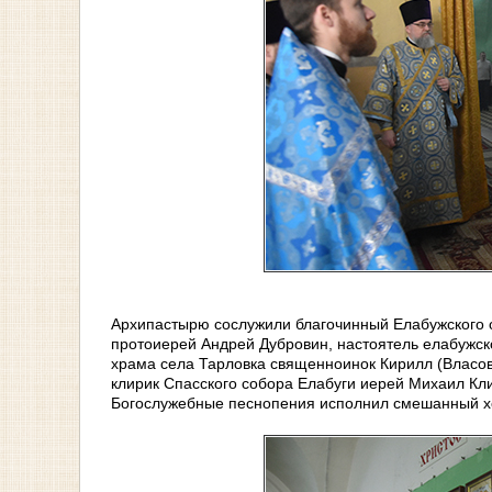
Архипастырю сослужили благочинный Елабужского о
протоиерей Андрей Дубровин, настоятель елабужск
храма села Тарловка священноинок Кирилл (Власов
клирик Спасского собора Елабуги иерей Михаил Кл
Богослужебные песнопения исполнил смешанный хо