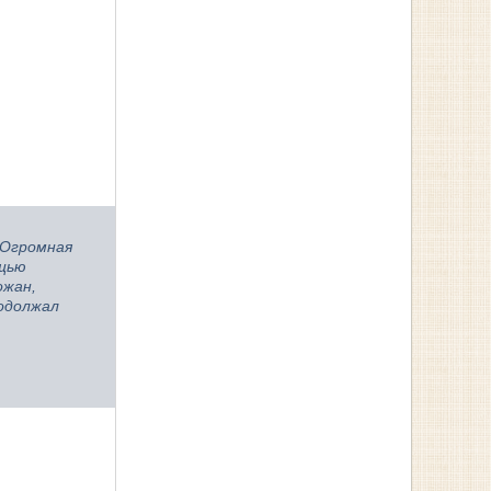
 Огромная
ощью
ожан,
родолжал