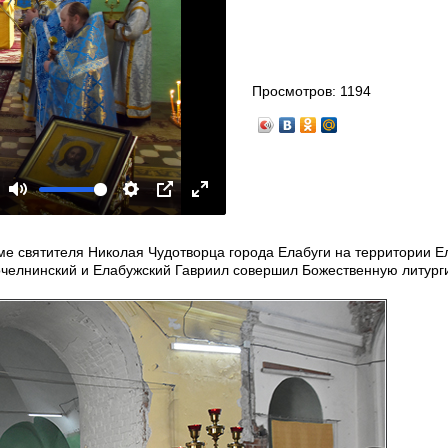
Просмотров:
1194
Mute
Settings
PIP
Enter
fullscreen
ме святителя Николая Чудотворца города Елабуги на территории Е
очелнинский и Елабужский Гавриил совершил Божественную литург