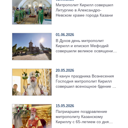
Митрополит Кирилл совершил
Литургию в Александро-
Невском храме города Казани
01.06.2026
В Духов день митрополит
Кирилл и епископ Мефодий
совершили великое освящение
возрождённого Троицкого
храма в селе Верхний Багряж
20.05.2026
В канун праздника Вознесения
Господня митрополит Кирилл
совершил всенощное бдение в
храме Казанской духовной
семинарии
15.05.2026
Патриаршее поздравление
митрополиту Казанскому
Кириллу с 65-летием со дня
рождения