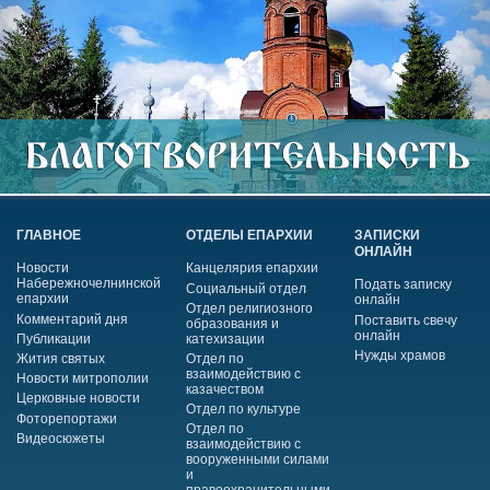
ГЛАВНОЕ
ОТДЕЛЫ ЕПАРХИИ
ЗАПИСКИ
ОНЛАЙН
Новости
Канцелярия епархии
Набережночелнинской
Подать записку
Социальный отдел
епархии
онлайн
Отдел религиозного
Комментарий дня
Поставить свечу
образования и
онлайн
Публикации
катехизации
Нужды храмов
Жития святых
Отдел по
взаимодействию с
Новости митрополии
казачеством
Церковные новости
Отдел по культуре
Фоторепортажи
Отдел по
Видеосюжеты
взаимодействию с
вооруженными силами
и