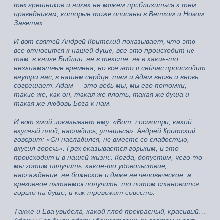
тех грешников и никак не можем приблизиться к тем
праведникам, которые тоже описаны в Ветхом и Новом
Заветах.
И вот святой Андрей Критский показывает, что это
все относится к нашей душе, все это происходит не
там, в книге Библии, не в тексте, не в какие-то
незапамятные времена, но все это и сейчас происходит
внутри нас, в нашем сердце: там и Адам вновь и вновь
согрешает. Адам — это ведь мы, мы его потомки,
такие же, как он, такая же плоть, такая же душа и
такая же любовь Бога к нам.
И вот змий показывает ему: «Вот, посмотри, какой
вкусный плод, насладись, утешься». Андрей Критский
говорит: «Он насладился, но вместе со сладостью,
вкусил горечь». Грех оказывается горьким, и это
происходит и в нашей жизни. Когда, допустим, чего-то
мы хотим получить, какое-то удовольствие,
наслаждение, не божеское и даже не человеческое, а
греховное пытаемся получить, то потом становится
горько на душе, и как тревожит совесть.
Также и Ева увидела, какой плод прекрасный, красивый…