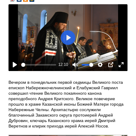
Play
12:10
Play
Mute
Settings
PIP
Enter
fullscre
Вечером в понедельник первой седмицы Великого поста
епископ Набережночелнинский и Елабужский Гавриил
совершил чтение Великого покаянного канона
преподобного Андрея Критского. Великое повечерие
прошло в храме Казанской иконы Божией Матери города
Набережные Челны. Архипастырю сослужили
благочинный Закамского округа протоиерей Андрей
Дубровин, ключарь Казанского храма иерей Дмитрий
Веретнов и клирик прихода иерей Алексий Носов.