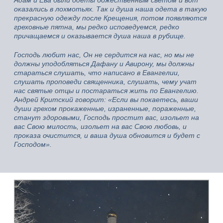
Адам и Ева были одеты божественным светом и вот
оказались в лохмотьях. Так и душа наша одета в такую
прекрасную одежду после Крещения, потом появляются
греховные пятна, мы редко исповедуемся, редко
причащаемся и оказывается душа наша в рубище.
Господь любит нас, Он не сердится на нас, но мы не
должны уподобляться Дафану и Авирону, мы должны
стараться слушать, что написано в Евангелии,
слушать проповеди священника, слушать, чему учат
нас святые отцы и постараться жить по Евангелию.
Андрей Критский говорит: «Если вы покаетесь, ваши
души грехом прокаженные, израненные, пораженные,
станут здоровыми, Господь простит вас, изольет на
вас Свою милость, изольет на вас Свою любовь, и
проказа очистится, и ваша душа обновится и будет с
Господом».