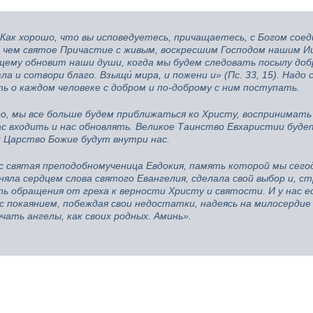
Как хорошо, что вы исповедуетесь, причащаетесь, с Богом соед
о, чем святое Причастие с живым, воскресшим Господом нашим И
ему обновит наши души, когда мы будем следовать посылу добр
а и сотвори благо. Взыщи́ мира, и пожени и» (Пс. 33, 15). Надо
ть о каждом человеке с добром и по-доброму с ним поступать.
о, мы все больше будем приближаться ко Христу, воспринимать
ас входить и нас обновлять. Великое Таинство Евхаристии буде
и Царство Божие будут внутри нас.
с святая преподобномученица Евдокия, память которой мы сего
няла сердцем слова святого Евангелия, сделала свой выбор и, ст
ть обращения от греха к верности Христу и святости. И у нас е
с покаянием, побеждая свои недостатки, надеясь на милосердие 
чать ангелы, как своих родных. Аминь».