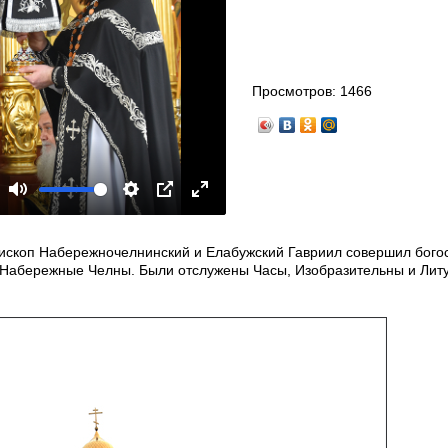
Просмотров:
1466
Mute
Settings
PIP
Enter
fullscreen
епископ Набережночелнинский и Елабужский Гавриил совершил бого
Набережные Челны. Были отслужены Часы, Изобразительны и Лит