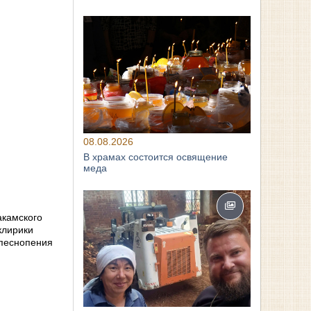
08.08.2026
В храмах состоится освящение
меда
акамского
клирики
 песнопения