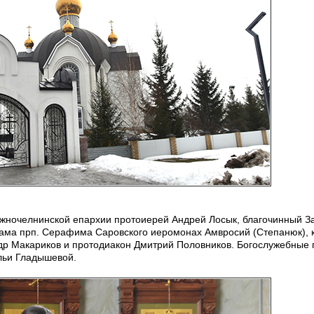
ночелнинской епархии протоиерей Андрей Лосык, благочинный З
рама прп. Серафима Саровского иеромонах Амвросий (Степанюк), 
др Макариков и протодиакон Дмитрий Половников. Богослужебные
льи Гладышевой.