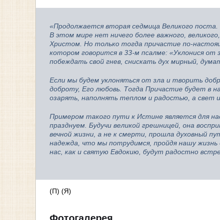
«Продолжается вторая седмица Великого поста. 
В этом мире нет ничего более важного, великог
Христом. Но только тогда причастие по-настоящ
котором говорится в 33-м псалме: «Уклонися от зл
побеждать свой гнев, снискать дух мирный, дума
Если мы будем уклоняться от зла и творить добр
доброту, Его любовь. Тогда Причастие будет в н
озарять, наполнять теплом и радостью, а свет 
Примером такого пути к Истине является для на
празднуем. Будучи великой грешницей, она воспри
вечной жизни, а не к смерти, прошла духовный пу
надежда, что мы потрудимся, пройдя нашу жизнь 
нас, как и святую Евдокию, будут радостно встре
(П) (Я)
Фотогалерея