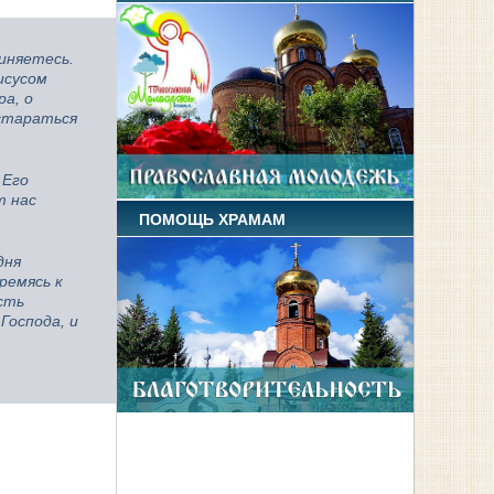
иняетесь.
исусом
а, о
 стараться
 Его
т нас
ПОМОЩЬ ХРАМАМ
дня
ремясь к
сть
Господа, и