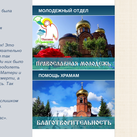
МОЛОДЕЖНЫЙ ОТДЕЛ
о была
я
х! Это
бязательно
я так
ди них было
реодолеть
й Матери и
ПОМОЩЬ ХРАМАМ
смерти, а
сь. Так
 слишком
.
ас».