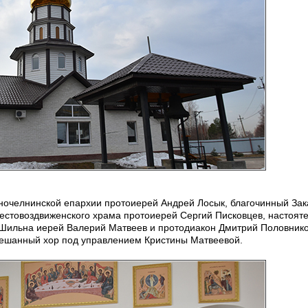
ночелнинской епархии протоиерей Андрей Лосык, благочинный Зак
рестовоздвиженского храма протоиерей Сергий Писковцев, настоят
Шильна иерей Валерий Матвеев и протодиакон Дмитрий Половнико
ешанный хор под управлением Кристины Матвеевой.