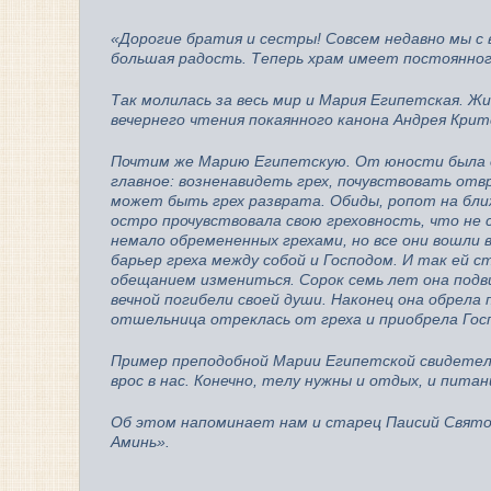
«Дорогие братия и сестры! Совсем недавно мы с
большая радость. Теперь храм имеет постоянног
Так молилась за весь мир и Мария Египетская. Ж
вечернего чтения покаянного канона Андрея Крит
Почтим же Марию Египетскую. От юности была о
главное: возненавидеть грех, почувствовать отв
может быть грех разврата. Обиды, ропот на бли
остро прочувствовала свою греховность, что не 
немало обремененных грехами, но все они вошли 
барьер греха между собой и Господом. И так ей 
обещанием измениться. Сорок семь лет она подви
вечной погибели своей души. Наконец она обрела п
отшельница отреклась от греха и приобрела Гос
Пример преподобной Марии Египетской свидетель
врос в нас. Конечно, телу нужны и отдых, и пита
Об этом напоминает нам и старец Паисий Святог
Аминь».