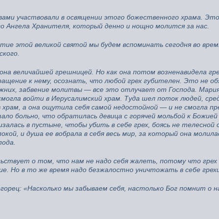
 вами участвовали в освящении этого божественного храма. Эт
о Ангела Хранителя, который денно и нощно молится за нас.
итие этой великой святой мы будем вспоминать сегодня во врем
ского.
на величайшей грешницей. Но как она потом возненавидела гре
ращение к нему, осознать, что любой грех губителен. Это не о
жних, забвение молитвы — все это отлучает от Господа. Мари
смогла войти в Иерусалимский храм. Туда шел поток людей, сре
в храм, а она ощутила себя самой недостойной — и не смогла п
стало больно, что обратилась девица с горячей мольбой к Божие
залась в пустыне, чтобы убить в себе грех, боясь не телесной 
окой, и душа ее вобрала в себя весь мир, за который она молила
пода.
ствует о том, что нам не надо себя жалеть, потому что грех
ние. Но в то же время надо безжалостно уничтожать в себе грехи
орец: «Насколько мы забываем себя, настолько Бог помнит о н