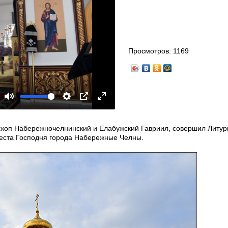
Просмотров:
1169
Mute
Settings
PIP
Enter
fullscreen
пископ Набережночелнинский и Елабужский Гавриил, совершил Литу
еста Господня города Набережные Челны.