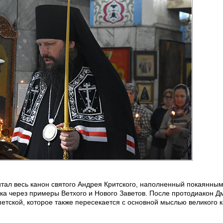
ал весь канон святого Андрея Критского, наполненный покаянны
а через примеры Ветхого и Нового Заветов. После протодиакон Д
етской, которое также пересекается с основной мыслью великого 