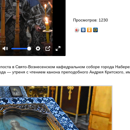
Просмотров:
1230
Mute
Settings
PIP
Enter
fullscreen
о поста в Свято-Вознесенском кафедральном соборе города Набер
ода — утреня с чтением канона преподобного Андрея Критского, и