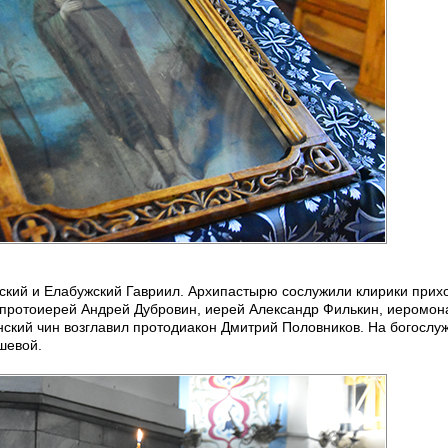
кий и Елабужский Гавриил. Архипастырю сослужили клирики прих
а протоиерей Андрей Дубровин, иерей Александр Филькин, иеромон
нский чин возглавил протодиакон Дмитрий Половников. На богослу
шевой.