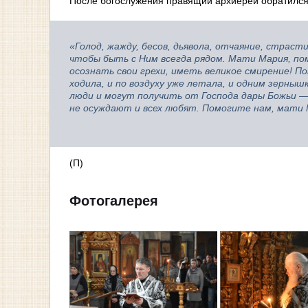
После богослужения правящий архиерей обратился 
«Голод, жажду, бесов, дьявола, отчаяние, страст
чтобы быть с Ним всегда рядом. Мати Мария, пом
осознать свои грехи, иметь великое смирение! П
ходила, и по воздуху уже летала, и одним зернышк
люди и могут получить от Господа дары Божьи —
не осуждают и всех любят. Помогите нам, мати М
(П)
Фотогалерея