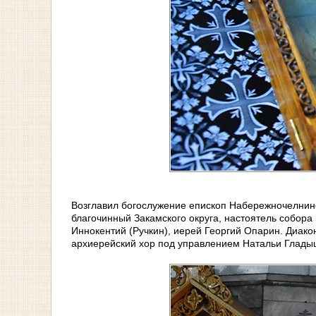
Возглавил богослужение епископ Набережночелнинс
благочинный Закамского округа, настоятель собор
Иннокентий (Ручкин), иерей Георгий Опарин. Диако
архиерейский хор под управлением Натальи Глады