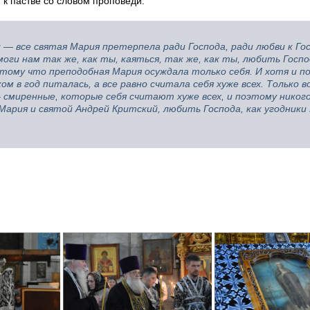
к пастве со словом проповеди:
и — все святая Мария претерпела ради Господа, ради любви к Гос
оги нам так же, как ты, каяться, так же, как ты, любить Госпо
отому что преподобная Мария осуждала только себя. И хотя и по
ом в год питалась, а все равно считала себя хуже всех. Только 
 смиренные, которые себя считают хуже всех, и поэтому никого
ария и святой Андрей Критский, любить Господа, как угодники