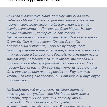
обратился к верующим со словом:
«Мы все счастливые люди, потому что у нас есть
Небесная Мама. У кого-то уже нет мамы, кто-то не
помнит свою маму, кого-то бросила мама, а у нас
всегда есть мама — Пречистая Дева Мария. Но есть
такие сектанты, которые не почитают Ее.
Несчастные люди! Ее молитва перед Сыном всесильна.
О чем бы Она не попросила Своего Сына, Он
обязательно выполнит, Свою Маму послушает.
Поэтому огромное нам утешение, когда мы совершаем
тяжкие грехи и думаем, что Господь не услышит нас, а
может еще и отвернется, и накажет, то тогда мы
просим Божью Матерь умолить Ее Сына за нас. Она
просит Его за нас, а Он радуется, что мы Ее почитаем.
Он и так выполнит наши просьбы, но Ему хочется,
чтобы Его Маму мы прославили. Вот так они друг друга
прославляют.
На Владимирской иконе, если мы внимательно
посмотрим, то увидим, что Младенец прижался к
Матери, ищет у Нее защиты, потому что Он
предвидит Свои страдания. Он предвидит с
младенчества гвозди, которые Его пронзят, копье,