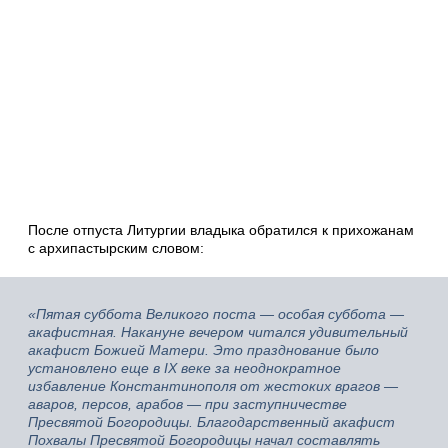
После отпуста Литургии владыка обратился к прихожанам
с архипастырским словом:
«Пятая суббота Великого поста — особая суббота —
акафистная. Накануне вечером читался удивительный
акафист Божией Матери. Это празднование было
установлено еще в IX веке за неоднократное
избавление Константинополя от жестоких врагов —
аваров, персов, арабов — при заступничестве
Пресвятой Богородицы. Благодарственный акафист
Похвалы Пресвятой Богородицы начал составлять