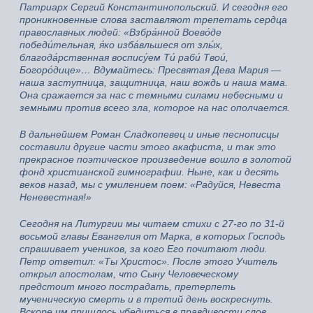
Патриарх Сергий Константинопольский. И сегодня его
проникновенные слова заставляют трепетать сердца
православных людей: «Взбра́нной Воево́де
победи́тельная, я́ко изба́вльшеся от злы́х,
благода́рственная воспису́ем Ти́ раби́ Твои́,
Богоро́дице»… Вдумайтесь: Пресвятая Дева Мария —
наша заступница, защитница, наш вождь и наша мама.
Она сражается за нас с темными силами небесными и
земными против всего зла, которое на нас ополчается.
В дальнейшем Роман Сладкопевец и иные песнописцы
составили другие части этого акафиста, и так это
прекрасное поэтическое произведение вошло в золотой
фонд христианской гимнографии. Ныне, как и десять
веков назад, мы с умилением поем: «Радуйся, Невеста
Неневестная!»
Сегодня на Литургии мы читаем стихи с 27-го по 31-й
восьмой главы Евангелия от Марка, в которых Господь
спрашивает учеников, за кого Его почитают люди.
Петр ответил: «Ты Христос». После этого Учитель
открыл апостолам, что Сыну Человеческому
предстоит много пострадать, претерпеть
мученическую смерть и в третий день воскреснуть.
Вскоре им пришлось убедиться в правдивости слов