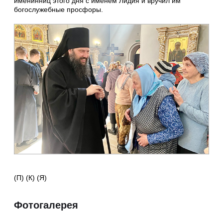
именинниц этого дня с именем Лидия и вручил им
богослужебные просфоры.
(П) (К) (Я)
Фотогалерея