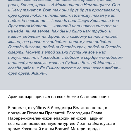
раны, Крест, кровь… А Мама ищет в Нем защиты, Она
к Нему тянется. Вот так они друг друга прославляют,
друг друга любят и почитают. Поэтому такая у нас
надежда огромная — Господь наш Иисус Христос и Его
Пречистая Матерь — которой нет ничего сильнее ни
на небе, ни на земле. Как бы ни было нам трудно, и
нашим ребятам на фронте, и каждому из нас в нашей
жизни, все равно мы победим, потому что победил
Господь дьявола, победил Господь грех, победил Господь
смерть. Может в этой жизни пусть не все у нас
получится, но с Господом, с добром в сердце мы победим
и наследуем вечную жизнь и будем с Божьей Матерью
всегда рядом, с Ее Сыном вместе во веки веков любить
друг друга. Аминь».
Архипастырь призвал на всех Божие благословение.
5 апреля, в субботу 5-й седмицы Великого поста, в
праздник Похвалы Пресвятой Богородицы Глава
Набережночелнинской епархии епископ Гавриил
возглавил Божественную литургию Иоанна Златоуста в
храме Казанской иконы Божией Матери города