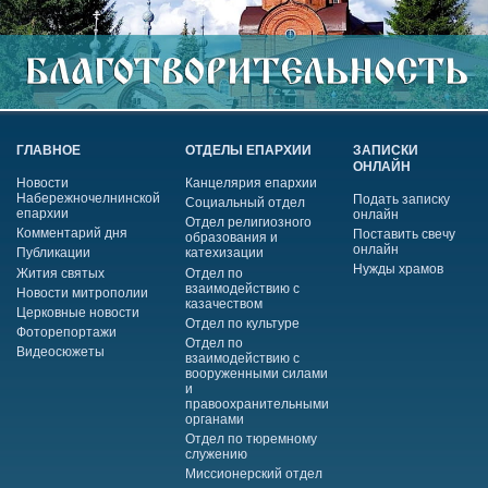
ГЛАВНОЕ
ОТДЕЛЫ ЕПАРХИИ
ЗАПИСКИ
ОНЛАЙН
Новости
Канцелярия епархии
Набережночелнинской
Подать записку
Социальный отдел
епархии
онлайн
Отдел религиозного
Комментарий дня
Поставить свечу
образования и
онлайн
Публикации
катехизации
Нужды храмов
Жития святых
Отдел по
взаимодействию с
Новости митрополии
казачеством
Церковные новости
Отдел по культуре
Фоторепортажи
Отдел по
Видеосюжеты
взаимодействию с
вооруженными силами
и
правоохранительными
органами
Отдел по тюремному
служению
Миссионерский отдел