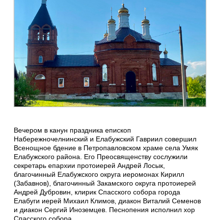
Вечером в канун праздника епископ
Набережночелнинский и Елабужский Гавриил совершил
Всенощное бдение в Петропавловском храме села Умяк
Елабужского района. Его Преосвященству сослужили
секретарь епархии протоиерей Андрей Лосык,
благочинный Елабужского округа иеромонах Кирилл
(Забавнов), благочинный Закамского округа протоиерей
Андрей Дубровин, клирик Спасского собора города
Елабуги иерей Михаил Климов, диакон Виталий Семенов
и диакон Сергий Иноземцев. Песнопения исполнил хор
Спасского собора.