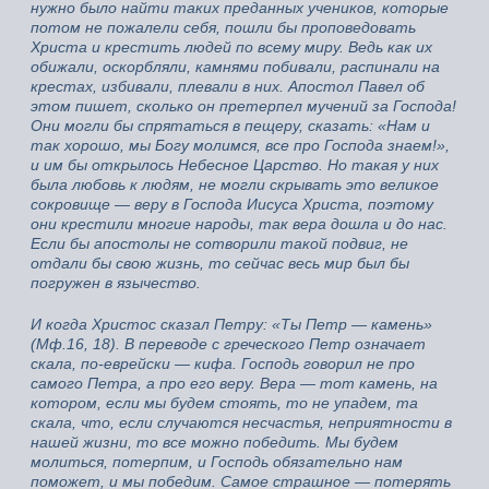
нужно было найти таких преданных учеников, которые
потом не пожалели себя, пошли бы проповедовать
Христа и крестить людей по всему миру. Ведь как их
обижали, оскорбляли, камнями побивали, распинали на
крестах, избивали, плевали в них. Апостол Павел об
этом пишет, сколько он претерпел мучений за Господа!
Они могли бы спрятаться в пещеру, сказать: «Нам и
так хорошо, мы Богу молимся, все про Господа знаем!»,
и им бы открылось Небесное Царство. Но такая у них
была любовь к людям, не могли скрывать это великое
сокровище — веру в Господа Иисуса Христа, поэтому
они крестили многие народы, так вера дошла и до нас.
Если бы апостолы не сотворили такой подвиг, не
отдали бы свою жизнь, то сейчас весь мир был бы
погружен в язычество.
И когда Христос сказал Петру: «Ты Петр — камень»
(Мф.16, 18). В переводе с греческого Петр означает
скала, по-еврейски — кифа. Господь говорил не про
самого Петра, а про его веру. Вера — тот камень, на
котором, если мы будем стоять, то не упадем, та
скала, что, если случаются несчастья, неприятности в
нашей жизни, то все можно победить. Мы будем
молиться, потерпим, и Господь обязательно нам
поможет, и мы победим. Самое страшное — потерять