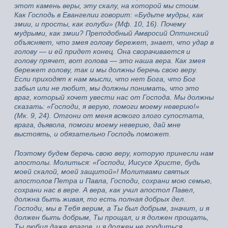
этот камень веры, эту скалу, на которой мы стоим.
Как Господь в Евангелии говорит: «Будьте мудры, как
змии, и просты, как голуби» (Мф. 10, 16). Почему
мудрыми, как змии? Преподобный Амвросий Оптинский
объясняет, что змея голову бережет, знает, что удар в
голову — и ей придет конец. Она сворачивается и
голову прячет, вот голова — это наша вера. Как змея
бережет голову, так и мы должны беречь свою веру.
Если приходят к нам мысли, что нет Бога, что Бог
забыл или не любит, мы должны понимать, что это
враг, который хочет увести нас от Господа. Мы должны
сказать: «Господи, я верую, помоги моему неверию!»
(Мк. 9, 24). Отгони от меня всякого злого супостата,
врага, дьявола, помоги моему неверию, дай мне
выстоять, и обязательно Господь поможет.
Поэтому будем беречь свою веру, которую принесли нам
апостолы. Молиться: «Господи, Иисусе Христе, будь
моей скалой, моей защитой»! Молитвами святых
апостолов Петра и Павла, Господи, сохрани мою семью,
сохрани нас в вере. А вера, как учил апостол Павел,
должна быть живая, то есть полная добрых дел.
Господи, мы в Тебя верим, а Ты был добрым, значит, и я
должен быть добрым, Ты прощал, и я должен прощать,
Ты любил даже врагов, и я должен не гордиться,