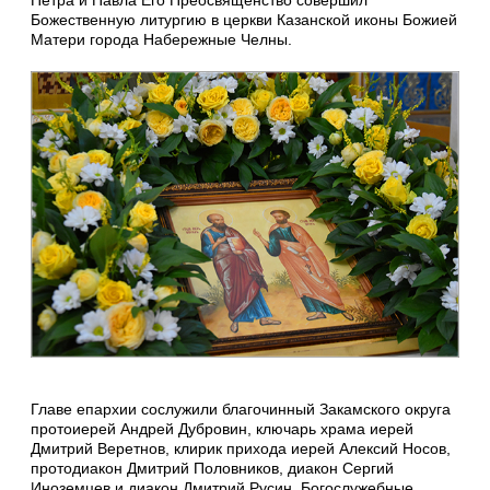
Петра и Павла Его Преосвященство совершил
Божественную литургию в церкви Казанской иконы Божией
Матери города Набережные Челны.
Главе епархии сослужили благочинный Закамского округа
протоиерей Андрей Дубровин, ключарь храма иерей
Дмитрий Веретнов, клирик прихода иерей Алексий Носов,
протодиакон Дмитрий Половников, диакон Сергий
Иноземцев и диакон Дмитрий Русин. Богослужебные