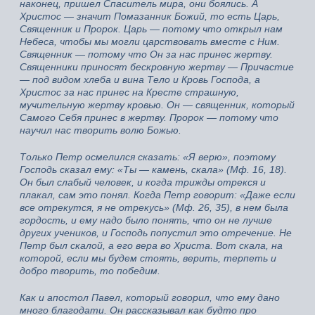
наконец, пришел Спаситель мира, они боялись. А
Христос — значит Помазанник Божий, то есть Царь,
Священник и Пророк. Царь — потому что открыл нам
Небеса, чтобы мы могли царствовать вместе с Ним.
Священник — потому что Он за нас принес жертву.
Священники приносят бескровную жертву — Причастие
— под видом хлеба и вина Тело и Кровь Господа, а
Христос за нас принес на Кресте страшную,
мучительную жертву кровью. Он — священник, который
Самого Себя принес в жертву. Пророк — потому что
научил нас творить волю Божью.
Только Петр осмелился сказать: «Я верю», поэтому
Господь сказал ему: «Ты — камень, скала» (Мф. 16, 18).
Он был слабый человек, и когда трижды отрекся и
плакал, сам это понял. Когда Петр говорит: «Даже если
все отрекутся, я не отрекусь» (Мф. 26, 35), в нем была
гордость, и ему надо было понять, что он не лучше
других учеников, и Господь попустил это отречение. Не
Петр был скалой, а его вера во Христа. Вот скала, на
которой, если мы будем стоять, верить, терпеть и
добро творить, то победим.
Как и апостол Павел, который говорил, что ему дано
много благодати. Он рассказывал как будто про