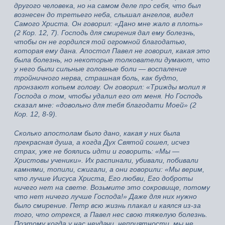
другого человека, но на самом деле про себя, что был
вознесен до третьего неба, слышал ангелов, видел
Самого Христа. Он говорил: «Дано мне жало в плоть»
(2 Кор. 12, 7). Господь для смирения дал ему болезнь,
чтобы он не гордился той огромной благодатью,
которая ему дана. Апостол Павел не говорил, какая это
была болезнь, но некоторые толкователи думают, что
у него были сильные головные боли — воспаление
тройничного нерва, страшная боль, как будто,
пронзают копьем голову. Он говорил: «Трижды молил я
Господа о том, чтобы удалил его от меня. Но Господь
сказал мне: «довольно для тебя благодати Моей» (2
Кор. 12, 8-9).
Сколько апостолам было дано, какая у них была
прекрасная душа, а когда Дух Святой сошел, исчез
страх, уже не боялись идти и говорить: «Мы —
Христовы ученики». Их распинали, убивали, побивали
камнями, топили, сжигали, а они говорили: «Мы верим,
что лучше Иисуса Христа, Его любви, Его доброты
ничего нет на свете. Возьмите это сокровище, потому
что нет ничего лучше Господа!» Даже для них нужно
было смирение. Петр всю жизнь плакал и каялся из-за
того, что отрекся, а Павел нес свою тяжелую болезнь.
Поэтому когда у нас неудачи, неприятности, мы не