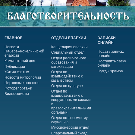
ГЛАВНОЕ
ОТДЕЛЫ ЕПАРХИИ
ЗАПИСКИ
ОНЛАЙН
Новости
Канцелярия епархии
Набережночелнинской
Подать записку
Социальный отдел
епархии
онлайн
Отдел религиозного
Комментарий дня
Поставить свечу
образования и
онлайн
Публикации
катехизации
Нужды храмов
Жития святых
Отдел по
взаимодействию с
Новости митрополии
казачеством
Церковные новости
Отдел по культуре
Фоторепортажи
Отдел по
Видеосюжеты
взаимодействию с
вооруженными силами
и
правоохранительными
органами
Отдел по тюремному
служению
Миссионерский отдел
Епархиальный склад