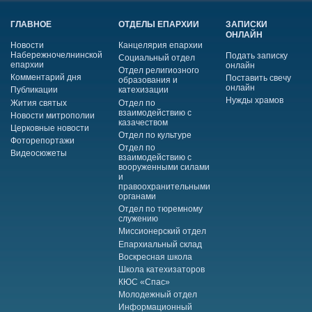
ГЛАВНОЕ
ОТДЕЛЫ ЕПАРХИИ
ЗАПИСКИ
ОНЛАЙН
Новости
Канцелярия епархии
Набережночелнинской
Подать записку
Социальный отдел
епархии
онлайн
Отдел религиозного
Комментарий дня
Поставить свечу
образования и
онлайн
Публикации
катехизации
Нужды храмов
Жития святых
Отдел по
взаимодействию с
Новости митрополии
казачеством
Церковные новости
Отдел по культуре
Фоторепортажи
Отдел по
Видеосюжеты
взаимодействию с
вооруженными силами
и
правоохранительными
органами
Отдел по тюремному
служению
Миссионерский отдел
Епархиальный склад
Воскресная школа
Школа катехизаторов
КЮС «Спас»
Молодежный отдел
Информационный