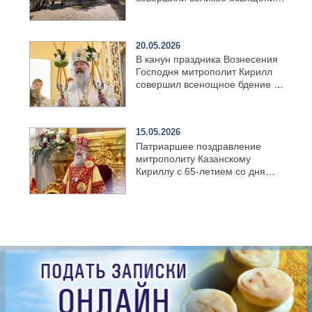
возрождённого Троицкого
храма в селе Верхний Багряж
20.05.2026
В канун праздника Вознесения
Господня митрополит Кирилл
совершил всенощное бдение в
храме Казанской духовной
семинарии
15.05.2026
Патриаршее поздравление
митрополиту Казанскому
Кириллу с 65-летием со дня
рождения