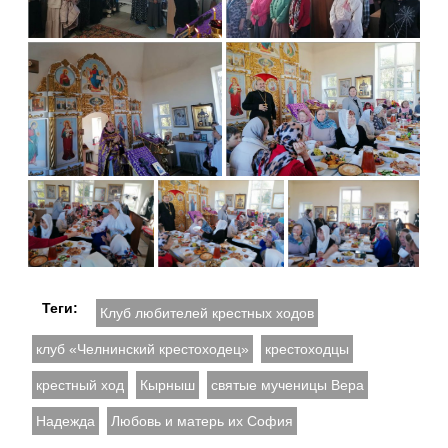
Теги:
Клуб любителей крестных ходов
клуб «Челнинский крестоходец»
крестоходцы
крестный ход
Кырныш
святые мученицы Вера
Надежда
Любовь и матерь их София