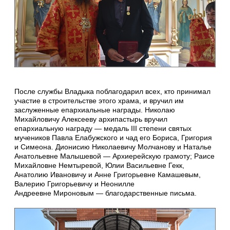
После службы Владыка поблагодарил всех, кто принимал
участие в строительстве этого храма, и вручил им
заслуженные епархиальные награды. Николаю
Михайловичу Алексееву архипастырь вручил
епархиальную награду — медаль III степени святых
мучеников Павла Елабужского и чад его Бориса, Григория
и Симеона. Дионисию Николаевичу Молчанову и Наталье
Анатольевне Малышевой — Архиерейскую грамоту; Раисе
Михайловне Немтыревой, Юлии Васильевне Гекк,
Анатолию Ивановичу и Анне Григорьевне Камашевым,
Валерию Григорьевичу и Неонилле
Андреевне Мироновым — благодарственные письма.