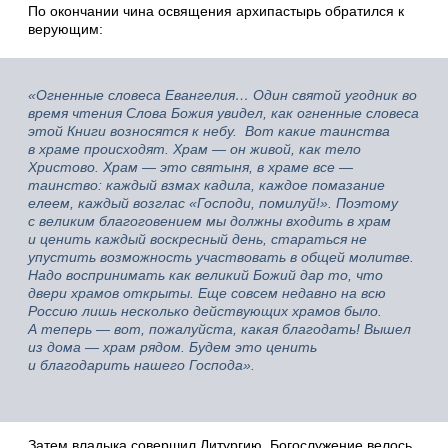
По окончании чина освящения архипастырь обратился к
верующим:
«Огненные словеса Евангелия… Один святой угодник во
время чтения Слова Божия увидел, как огненные словеса
этой Книги возносятся к небу. Вот какие таинства
в храме происходят. Храм — он живой, как тело
Христово. Храм — это святыня, в храме все —
таинство: каждый взмах кадила, каждое помазание
елеем, каждый возглас «Господи, помилуй!». Поэтому
с великим благоговением мы должны входить в храм
и ценить каждый воскресный день, стараться не
упустить возможность участвовать в общей молитве.
Надо воспринимать как великий Божий дар то, что
двери храмов открыты. Еще совсем недавно на всю
Россию лишь несколько действующих храмов было.
А теперь — вот, пожалуйста, какая благодать! Вышел
из дома — храм рядом. Будем это ценить
и благодарить нашего Господа».
Затем владыка совершил Литургию. Богослужение велось