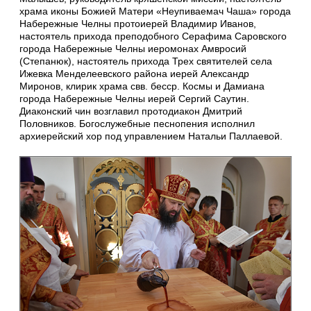
храма иконы Божией Матери «Неупиваемач Чаша» города
Набережные Челны протоиерей Владимир Иванов,
настоятель прихода преподобного Серафима Саровского
города Набережные Челны иеромонах Амвросий
(Степанюк), настоятель прихода Трех святителей села
Ижевка Менделеевского района иерей Александр
Миронов, клирик храма свв. бесср. Космы и Дамиана
города Набережные Челны иерей Сергий Саутин.
Диаконский чин возглавил протодиакон Дмитрий
Половников. Богослужебные песнопения исполнил
архиерейский хор под управлением Натальи Паллаевой.