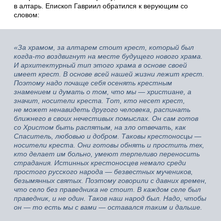
в алтарь. Епископ Гавриил обратился к верующим со
словом:
«За храмом, за алтарем стоит крест, который был
когда-то воздвигнут на месте будущего нового храма.
И архитектурный тип этого храма в основе своей
имеет крест. В основе всей нашей жизни лежит крест.
Поэтому надо почаще себя осенять крестным
знамением и думать о том, что мы — христиане, а
значит, носители креста. Тот, кто несет крест,
не может ненавидеть другого человека, распинать
ближнего в своих нечестивых помыслах. Он сам готов
со Христом быть распятым, на зло отвечать, как
Спаситель, любовью и добром. Таковы крестоносцы —
носители креста. Они готовы обнять и простить тех,
кто делает им больно, умеют терпеливо переносить
страдания. Истинных крестоносцев немало среди
простого русского народа — безвестных мучеников,
безымянных святых. Поэтому говорили с давних времен,
что село без праведника не стоит. В каждом селе был
праведник, и не один. Таков наш народ был. Надо, чтобы
он — то есть мы с вами — оставался таким и дальше.