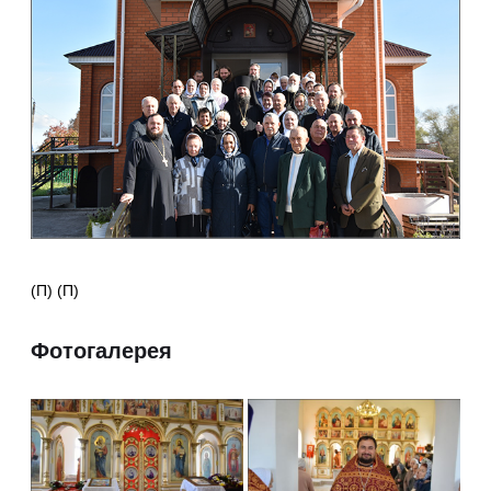
(П) (П)
Фотогалерея