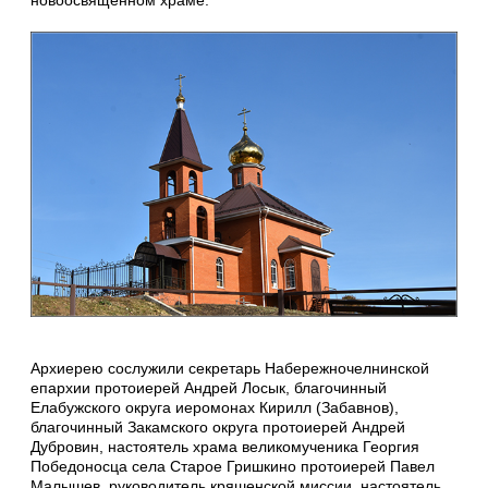
новоосвященном храме.
Архиерею сослужили секретарь Набережночелнинской
епархии протоиерей Андрей Лосык, благочинный
Елабужского округа иеромонах Кирилл (Забавнов),
благочинный Закамского округа протоиерей Андрей
Дубровин, настоятель храма великомученика Георгия
Победоносца села Старое Гришкино протоиерей Павел
Малышев, руководитель кряшенской миссии, настоятель