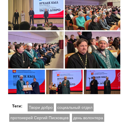
Теги:
Твори добро
социальный отдел
протоиерей Сергий Писковцев
день волонтера