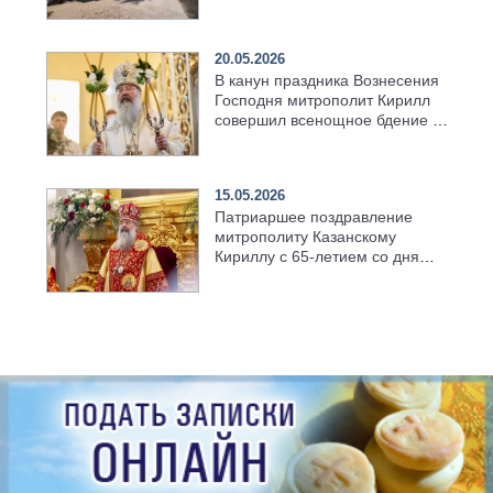
возрождённого Троицкого
храма в селе Верхний Багряж
20.05.2026
В канун праздника Вознесения
Господня митрополит Кирилл
совершил всенощное бдение в
храме Казанской духовной
семинарии
15.05.2026
Патриаршее поздравление
митрополиту Казанскому
Кириллу с 65-летием со дня
рождения