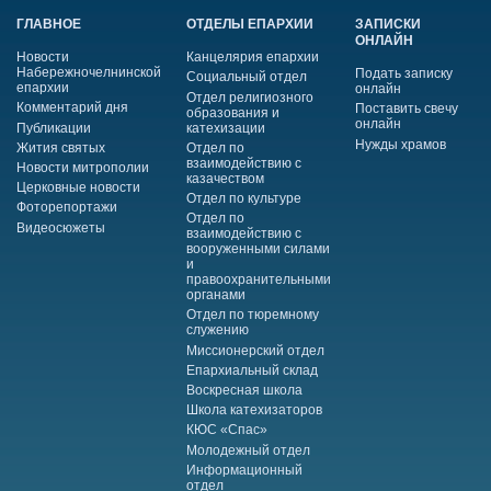
ГЛАВНОЕ
ОТДЕЛЫ ЕПАРХИИ
ЗАПИСКИ
ОНЛАЙН
Новости
Канцелярия епархии
Набережночелнинской
Подать записку
Социальный отдел
епархии
онлайн
Отдел религиозного
Комментарий дня
Поставить свечу
образования и
онлайн
Публикации
катехизации
Нужды храмов
Жития святых
Отдел по
взаимодействию с
Новости митрополии
казачеством
Церковные новости
Отдел по культуре
Фоторепортажи
Отдел по
Видеосюжеты
взаимодействию с
вооруженными силами
и
правоохранительными
органами
Отдел по тюремному
служению
Миссионерский отдел
Епархиальный склад
Воскресная школа
Школа катехизаторов
КЮС «Спас»
Молодежный отдел
Информационный
отдел