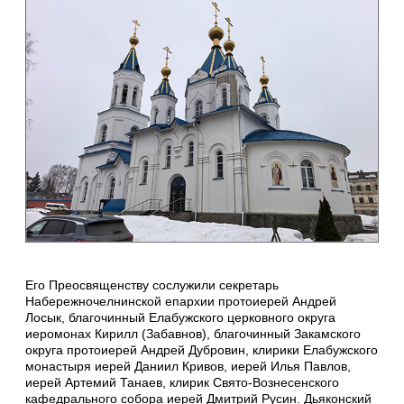
Его Преосвященству сослужили секретарь
Набережночелнинской епархии протоиерей Андрей
Лосык, благочинный Елабужского церковного округа
иеромонах Кирилл (Забавнов), благочинный Закамского
округа протоиерей Андрей Дубровин, клирики Елабужского
монастыря иерей Даниил Кривов, иерей Илья Павлов,
иерей Артемий Танаев, клирик Свято-Вознесенского
кафедрального собора иерей Дмитрий Русин. Дьяконский