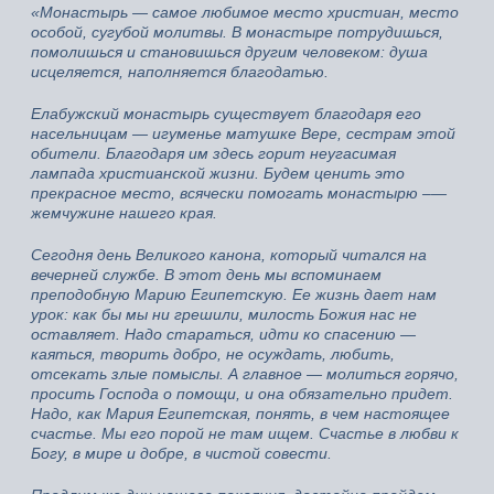
«Монастырь — самое любимое место христиан, место
особой, сугубой молитвы. В монастыре потрудишься,
помолишься и становишься другим человеком: душа
исцеляется, наполняется благодатью.
Елабужский монастырь существует благодаря его
насельницам — игуменье матушке Вере, сестрам этой
обители. Благодаря им здесь горит неугасимая
лампада христианской жизни. Будем ценить это
прекрасное место, всячески помогать монастырю –—
жемчужине нашего края.
Сегодня день Великого канона, который читался на
вечерней службе. В этот день мы вспоминаем
преподобную Марию Египетскую. Ее жизнь дает нам
урок: как бы мы ни грешили, милость Божия нас не
оставляет. Надо стараться, идти ко спасению —
каяться, творить добро, не осуждать, любить,
отсекать злые помыслы. А главное — молиться горячо,
просить Господа о помощи, и она обязательно придет.
Надо, как Мария Египетская, понять, в чем настоящее
счастье. Мы его порой не там ищем. Счастье в любви к
Богу, в мире и добре, в чистой совести.