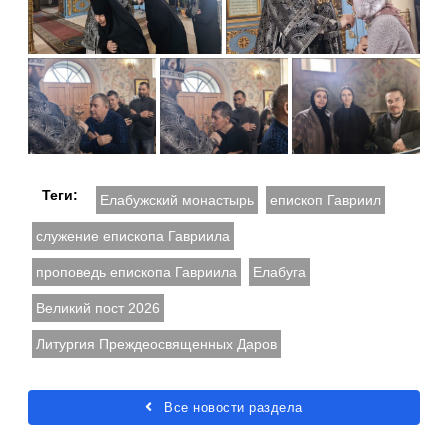
Теги:
Елабужский монастырь
епископ Гавриил
служение епископа Гавриила
проповедь епископа Гавриила
Елабуга
Великий пост 2026
Литургия Преждеосвященных Даров
Все новости раздела