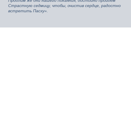
Продлим же дни нашего покаяния, достойно пройдем
Страстную седмицу, чтобы, очистив сердце, радостно
встретить Пасху».