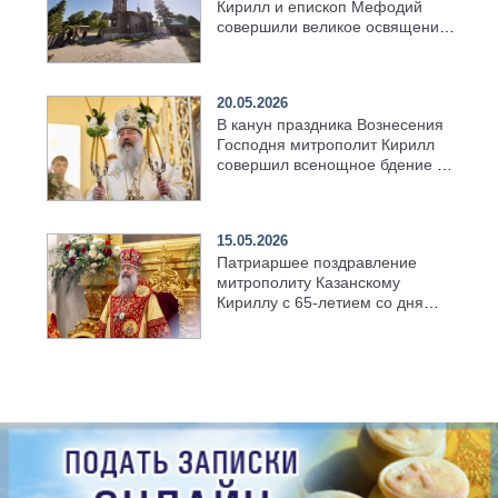
Кирилл и епископ Мефодий
совершили великое освящение
возрождённого Троицкого
храма в селе Верхний Багряж
20.05.2026
В канун праздника Вознесения
Господня митрополит Кирилл
совершил всенощное бдение в
храме Казанской духовной
семинарии
15.05.2026
Патриаршее поздравление
митрополиту Казанскому
Кириллу с 65-летием со дня
рождения