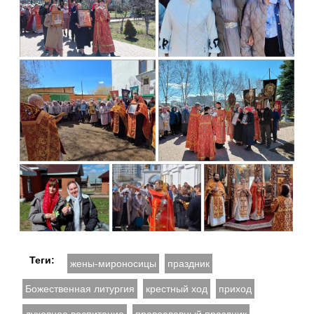
Теги:
жены‑мироносицы
праздник
Божественная литургия
крестный ход
приход