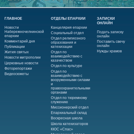
ГЛАВНОЕ
ОТДЕЛЫ ЕПАРХИИ
ЗАПИСКИ
ОНЛАЙН
Новости
Канцелярия епархии
Набережночелнинской
Подать записку
Социальный отдел
епархии
онлайн
Отдел религиозного
Комментарий дня
Поставить свечу
образования и
онлайн
Публикации
катехизации
Нужды храмов
Жития святых
Отдел по
взаимодействию с
Новости митрополии
казачеством
Церковные новости
Отдел по культуре
Фоторепортажи
Отдел по
Видеосюжеты
взаимодействию с
вооруженными силами
и
правоохранительными
органами
Отдел по тюремному
служению
Миссионерский отдел
Епархиальный склад
Воскресная школа
Школа катехизаторов
КЮС «Спас»