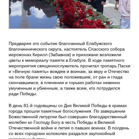
Предваряя это событие благочинный Елабужского
благочиннического округа, настоятель Спасского собора
иеромонах Кирилл (Забавнов) и прихожане возложили
цветы к мемориалу памяти в Елабуге. В ходе памятного
мероприятия священнослужитель прочитал тропарь Пасхи
и «Вечную память» вождям и воинам, за веру и Отечество
на поле брани жизнь свою положившим, от ран и глада
скончавшимся, в пленении и горьких работах невинно
умученным и убиенным, а также всем, кто потрудился
ради Победы.
В день 81-й годовщины со Дня Великой Победы в храмах
города прошли памятные богослужения. По завершении
Божественной литургии был совершен благодарственный
молебен ко Господу Богу в честь Победы в Великой
Отечественной войне и лития о павших воинах. В полдень
со всех городских колоколен раздался заупокойный