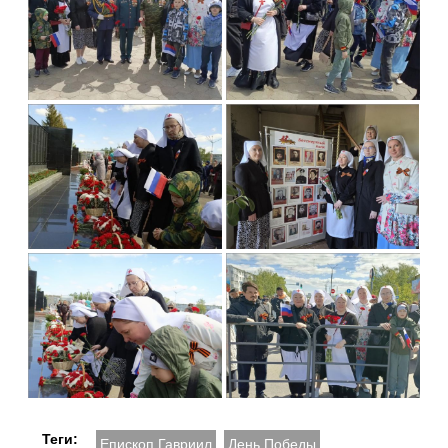
Теги:
Епископ Гавриил
День Победы