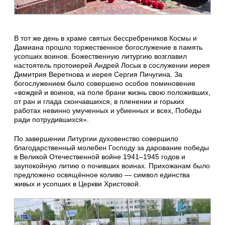
В тот же день в храме святых бессребреников Космы и
Дамиана прошло торжественное богослужение в память
усопших воинов. Божественную литургию возглавил
настоятель протоиерей Андрей Лосык в сослужении иерея
Димитрия Веретнова и иерея Сергия Пичугина. За
богослужением было совершено особое поминовение
«вождей и воинов, на поле брани жизнь свою положивших,
от ран и глада скончавшихся, в пленении и горьких
работах невинно умученных и убиенных и всех, Победы
ради потрудившихся».
По завершении Литургии духовенство совершило
благодарственный молебен Господу за дарование победы
в Великой Отечественной войне 1941–1945 годов и
заупокойную литию о почивших воинах. Прихожанам было
предложено освящённое коливо — символ единства
живых и усопших в Церкви Христовой.