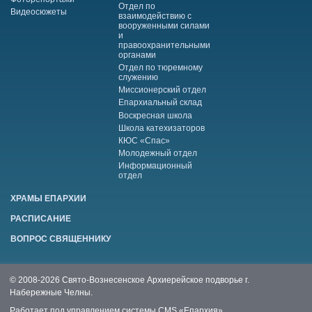
Отдел по
Видеосюжеты
взаимодействию с
вооруженными силами
и
правоохранительными
органами
Отдел по тюремному
служению
Миссионерский отдел
Епархиальный склад
Воскресная школа
Школа катехизаторов
КЮС «Спас»
Молодежный отдел
Информационный
отдел
ХРАМЫ ЕПАРХИИ
РАСПИСАНИЕ
ВОПРОС СВЯЩЕННИКУ
© 2008-2026 Свято-Вознесенское Архиерейское подворье г.
Набережные Челны.
Работает под управлением системы
CMS «Епархия»