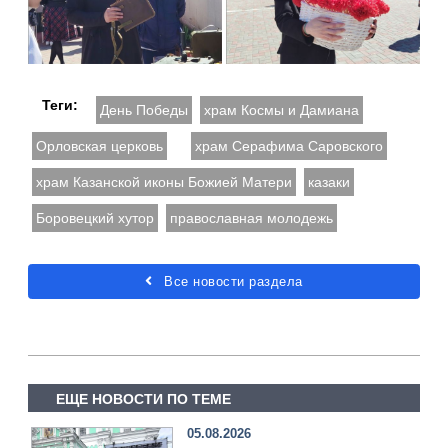
Теги:
День Победы
храм Космы и Дамиана
Орловская церковь
храм Серафима Саровского
храм Казанской иконы Божией Матери
казаки
Боровецкий хутор
православная молодежь
Все новости раздела
ЕЩЕ НОВОСТИ ПО ТЕМЕ
05.08.2026