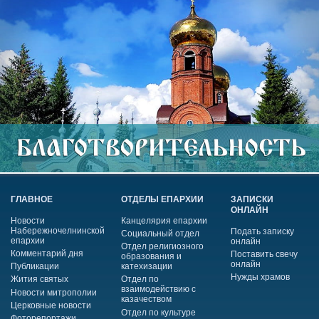
ГЛАВНОЕ
ОТДЕЛЫ ЕПАРХИИ
ЗАПИСКИ
ОНЛАЙН
Новости
Канцелярия епархии
Набережночелнинской
Подать записку
Социальный отдел
епархии
онлайн
Отдел религиозного
Комментарий дня
Поставить свечу
образования и
онлайн
Публикации
катехизации
Нужды храмов
Жития святых
Отдел по
взаимодействию с
Новости митрополии
казачеством
Церковные новости
Отдел по культуре
Фоторепортажи