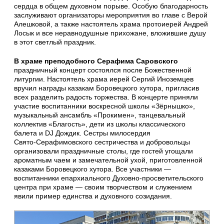
сердца в общем духовном порыве. Особую благодарность
заслуживают организаторы мероприятия во главе с Верой
Алешковой, а также настоятель храма протоиерей Андрей
Лосык и все неравнодушные прихожане, вложившие душу
в этот светлый праздник.
В храме преподобного Серафима Саровского
праздничный концерт состоялся после Божественной
литургии. Настоятель храма иерей Сергий Иноземцев
вручил награды казакам Боровецкого хутора, пригласив
всех разделить радость торжества. В концерте приняли
участие воспитанники воскресной школы «Зёрнышко»,
музыкальный ансамбль «Прокимен», танцевальный
коллектив «Благость», дети из школы классического
балета и DJ Дождик. Сестры милосердия
Свято‑Серафимовского сестричества и добровольцы
организовали праздничные столы, где гостей угощали
ароматным чаем и замечательной ухой, приготовленной
казаками Боровецкого хутора. Все участники —
воспитанники епархиального Духовно‑просветительского
центра при храме — своим творчеством и служением
явили пример единства и духовного созидания.