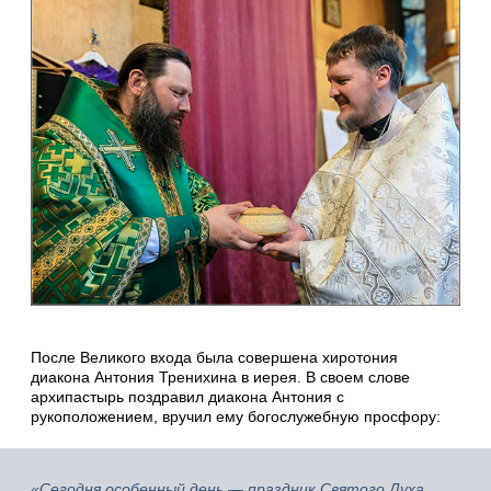
После Великого входа была совершена хиротония
диакона Антония Тренихина в иерея. В своем слове
архипастырь поздравил диакона Антония с
рукоположением, вручил ему богослужебную просфору:
«Сегодня особенный день — праздник Святого Духа,