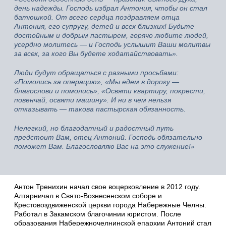
день надежды. Господь избрал Антония, чтобы он стал
батюшкой. От всего сердца поздравляем отца
Антония, его супругу, детей и всех близких! Будьте
достойным и добрым пастырем, горячо любите людей,
усердно молитесь — и Господь услышит Ваши молитвы
за всех, за кого Вы будете ходатайствовать».
Люди будут обращаться с разными просьбами:
«Помолись за операцию», «Мы едем в дорогу —
благослови и помолись», «Освяти квартиру, покрести,
повенчай, освяти машину». И ни в чем нельзя
отказывать — такова пастырская обязанность.
Нелегкий, но благодатный и радостный путь
предстоит Вам, отец Антоний. Господь обязательно
поможет Вам. Благословляю Вас на это служение!»
Антон Тренихин начал свое воцерковление в 2012 году.
Алтарничал в Свято-Вознесенском соборе и
Крестовоздвиженской церкви города Набережные Челны.
Работал в Закамском благочинии юристом. После
образования Набережночелнинской епархии Антоний стал