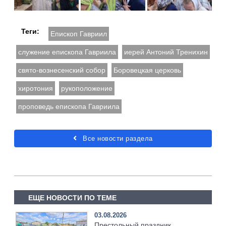
Теги:
Епископ Гавриил
служение епископа Гавриила
иерей Антоний Тренихин
свято-вознесенский собор
Боровецкая церковь
хиротония
рукоположение
проповедь епископа Гавриила
Все новости раздела
ЕЩЕ НОВОСТИ ПО ТЕМЕ
03.08.2026
Престольный праздник