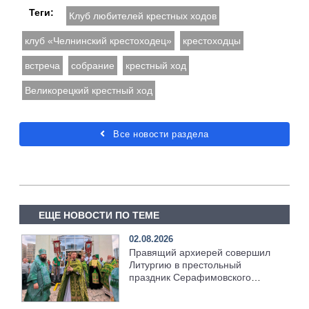
Теги:
Клуб любителей крестных ходов
клуб «Челнинский крестоходец»
крестоходцы
встреча
собрание
крестный ход
Великорецкий крестный ход
Все новости раздела
ЕЩЕ НОВОСТИ ПО ТЕМЕ
02.08.2026
Правящий архиерей совершил
Литургию в престольный
праздник Серафимовского
храма [+Видео]