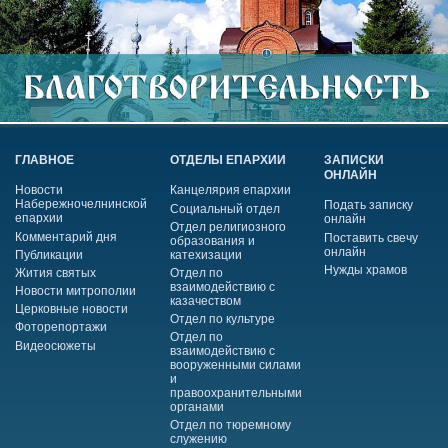
ГЛАВНОЕ
ОТДЕЛЫ ЕПАРХИИ
ЗАПИСКИ
ОНЛАЙН
Новости
Канцелярия епархии
Набережночелнинской
Подать записку
Социальный отдел
епархии
онлайн
Отдел религиозного
Комментарий дня
Поставить свечу
образования и
онлайн
Публикации
катехизации
Нужды храмов
Жития святых
Отдел по
взаимодействию с
Новости митрополии
казачеством
Церковные новости
Отдел по культуре
Фоторепортажи
Отдел по
Видеосюжеты
взаимодействию с
вооруженными силами
и
правоохранительными
органами
Отдел по тюремному
служению