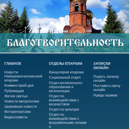
ГЛАВНОЕ
ОТДЕЛЫ ЕПАРХИИ
ЗАПИСКИ
ОНЛАЙН
Новости
Канцелярия епархии
Набережночелнинской
Подать записку
Социальный отдел
епархии
онлайн
Отдел религиозного
Комментарий дня
Поставить свечу
образования и
онлайн
Публикации
катехизации
Нужды храмов
Жития святых
Отдел по
взаимодействию с
Новости митрополии
казачеством
Церковные новости
Отдел по культуре
Фоторепортажи
Отдел по
Видеосюжеты
взаимодействию с
вооруженными силами
и