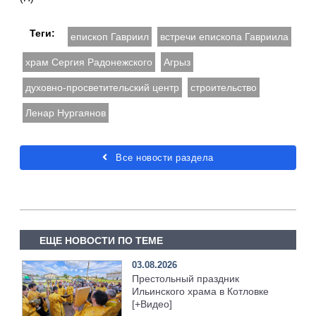
Теги:
епископ Гавриил
встречи епископа Гавриила
храм Сергия Радонежского
Агрыз
духовно‑просветительский центр
строительство
Ленар Нургаянов
Все новости раздела
ЕЩЕ НОВОСТИ ПО ТЕМЕ
03.08.2026
Престольный праздник
Ильинского храма в Котловке
[+Видео]