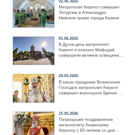
02.06.2026
Митрополит Кирилл совершил
Литургию в Александро-
Невском храме города Казани
01.06.2026
В Духов день митрополит
Кирилл и епископ Мефодий
совершили великое освящение
возрождённого Троицкого
храма в селе Верхний Багряж
20.05.2026
В канун праздника Вознесения
Господня митрополит Кирилл
совершил всенощное бдение в
храме Казанской духовной
семинарии
15.05.2026
Патриаршее поздравление
митрополиту Казанскому
Кириллу с 65-летием со дня