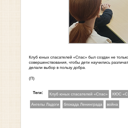
Клуб юных спасателей «Спас» был создан не только
совершенствования, чтобы дети научились различат
делали выбор в пользу добра.
(П)
Теги:
Клуб юных спасателей «Спас»
КЮС «С
Ангелы Ладоги
блокада Ленинграда
война