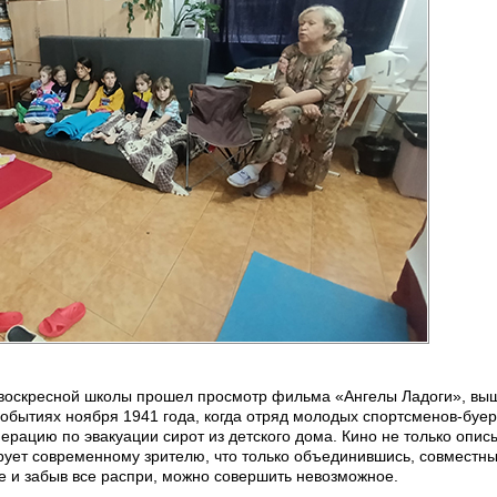
и воскресной школы прошел просмотр фильма «Ангелы Ладоги», вы
событиях ноября 1941 года, когда отряд молодых спортсменов-буе
рацию по эвакуации сирот из детского дома. Кино не только опис
ирует современному зрителю, что только объединившись, совместн
е и забыв все распри, можно совершить невозможное.