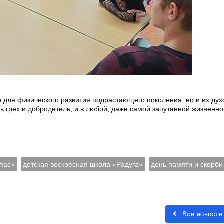
 для физического развития подрастающего поколения, но и их дух
ь грех и добродетель, и в любой, даже самой запутанной жизненно
пас»
детская воскресная школа «Радуга»
день памяти и скорби
Все новости