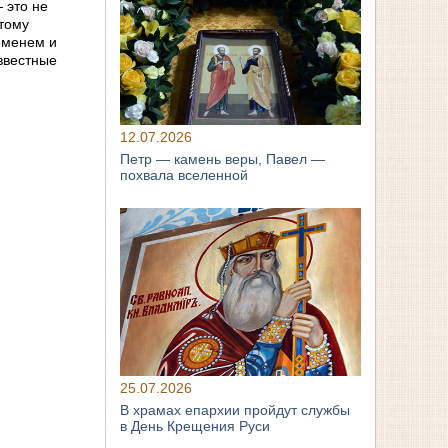
 это не
этому
еменем и
звестные
12.07.2026
Петр — камень веры, Павел —
похвала вселенной
25.07.2026
В храмах епархии пройдут службы
в День Крещения Руси