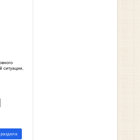
овного
й ситуации,
 раздела