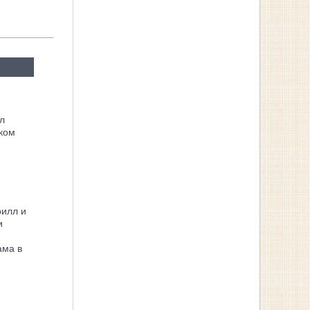
л
ком
рилл и
и
ама в