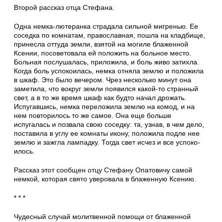
Второй рассказ отца Стефана.
Одна немка-лютеранка страдала сильной мигренью. Ее
соседка по комнатам, православ­ная, пошла на кладбище,
принесла оттуда земли, взятой на могиле блаженной
Ксении, посоветовала ей положить на больное место.
Больная послушалась, приложила, и боль живо затихла.
Когда боль успокоилась, немка отняла землю и положила
в шкаф. Это было вечером. Чрез несколько минут она
заметила, что во­круг земли появился какой-то странный
свет, а в то же время шкаф как будто начал дрожать.
Испугавшись, немка переложила землю на ко­мод, и на
нем повторилось то же самое. Она еще больше
испугалась и позвала свою соседку: та, узнав, в чем дело,
поставила в углу ее ком­наты икону, положила подле нее
землю и за­жгла лампадку. Тогда свет исчез и все успоко­
илось.
Рассказ этот сообщен отцу Стефану Опатовичу самой
немкой, которая свято уверовала в блаженную Ксению.
* * *
Чудесный случай молитвенной помощи от блаженной