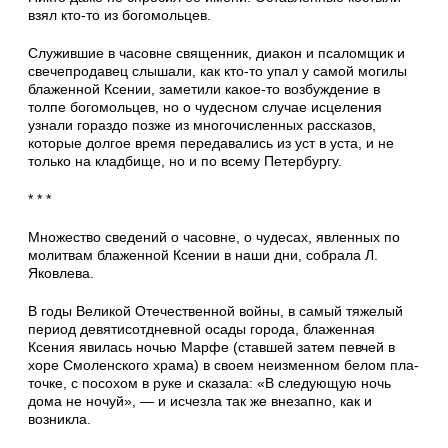
взял кто-то из богомольцев.
Служившие в часовне священник, диакон и псаломщик и
свечепродавец слышали, как кто-то упал у самой могилы
блаженной Ксе­нии, заметили какое-то возбуждение в
толпе богомольцев, но о чудесном случае исцеления
узнали гораздо позже из многочисленных рас­сказов,
которые долгое время передавались из уст в уста, и не
только на кладбище, но и по всему Петербургу.
* * *
Множество сведений о часовне, о чудесах, явленных по
молитвам блаженной Ксении в наши дни, собрала Л.
Яковлева.
В годы Великой Отечественной войны, в са­мый тяжелый
период девятисотдневной осады города, блаженная
Ксения явилась ночью Марфе (ставшей затем певчей в
хоре Смолен­ского храма) в своем неизменном белом пла­
точке, с посохом в руке и сказала: «В следую­щую ночь
дома не ночуй», — и исчезла так же внезапно, как и
возникла.