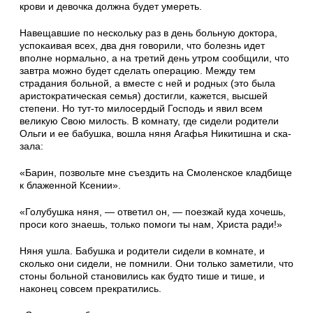
крови и девочка должна будет умереть.
Навещавшие по нескольку раз в день боль­ную доктора,
успокаивая всех, два дня гово­рили, что болезнь идет
вполне нормально, а на третий день утром сообщили, что
завтра можно будет сделать операцию. Между тем
страдания больной, а вместе с ней и родных (это была
аристократическая семья) достигли, кажется, высшей
степени. Но тут-то милосердый Гос­подь и явил всем
великую Свою милость. В комнату, где сидели родители
Ольги и ее ба­бушка, вошла няня Агафья Никитишна и ска­
зала:
«Барин, позвольте мне съездить на Смолен­ское кладбище
к блаженной Ксении».
«Голубушка няня, — ответил он, — поезжай куда хочешь,
проси кого знаешь, только по­моги ты нам, Христа ради!»
Няня ушла. Бабушка и родители сидели в комнате, и
сколько они сидели, не помнили. Они только заметили, что
стоны больной ста­новились как будто тише и тише, и
наконец совсем прекратились.