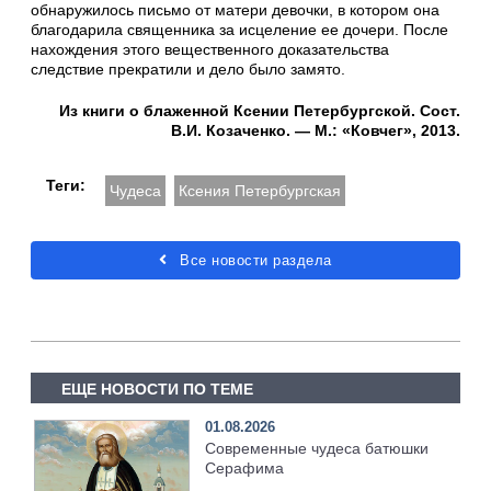
обнаружилось письмо от ма­тери девочки, в котором она
благодарила свя­щенника за исцеление ее дочери. После
нахож­дения этого вещественного доказательства
следствие прекратили и дело было замято.
Из книги о блаженной Ксении Петербургской. Сост.
В.И. Козаченко. — М.: «Ковчег», 2013.
Теги:
Чудеса
Ксения Петербургская
Все новости раздела
ЕЩЕ НОВОСТИ ПО ТЕМЕ
01.08.2026
Современные чудеса батюшки
Серафима