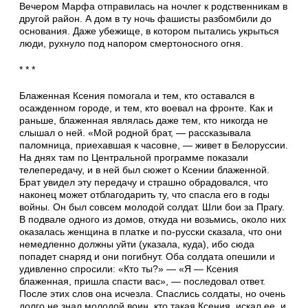
Вечером Марфа отправилась на ночлег к родственникам в
другой район. А дом в ту ночь фашисты разбомбили до
основания. Даже убе­жище, в котором пытались укрыться
люди, рух­нуло под напором смертоносного огня.
* * *
Блаженная Ксения помогала и тем, кто оста­вался в
осажденном городе, и тем, кто воевал на фронте. Как и
раньше, блаженная являлась даже тем, кто никогда не
слышал о ней. «Мой родной брат, — рассказывала
паломница, при­ехавшая к часовне, — живет в Белоруссии.
На днях там по Центральной программе показали
телепередачу, и в ней был сюжет о Ксении бла­женной.
Брат увидел эту передачу и страшно обрадовался, что
наконец может отблагодарить ту, что спасла его в годы
войны. Он был совсем молодой солдат. Шли бои за Прагу.
В подвале одного из домов, откуда ни возьмись, около них
оказалась женщина в платке и по-русски ска­зала, что они
немедленно должны уйти (указа­ла, куда), ибо сюда
попадет снаряд и они погиб­нут. Оба солдата опешили и
удивленно спро­сили: «Кто ты?» — «Я — Ксения
блаженная, пришла спасти вас», — последовал ответ.
После этих слов она исчезла. Спаслись солдаты, но очень
долго не знал молодой воин, кто такая Ксения, искал ее, и