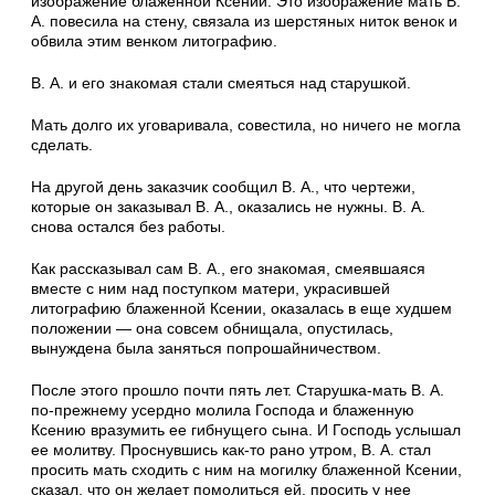
изображение блаженной Ксе­нии. Это изображение мать В.
А. повесила на стену, связала из шерстяных ниток венок и
об­вила этим венком литографию.
В. А. и его знакомая стали смеяться над ста­рушкой.
Мать долго их уговаривала, совестила, но ничего не могла
сделать.
На другой день заказчик сообщил В. А., что чертежи,
которые он заказывал В. А., оказались не нужны. В. А.
снова остался без работы.
Как рассказывал сам В. А., его знакомая, смеявшаяся
вместе с ним над поступком ма­тери, украсившей
литографию блаженной Ксе­нии, оказалась в еще худшем
положении — она совсем обнищала, опустилась,
вынуждена была заняться попрошайничеством.
После этого прошло почти пять лет. Ста­рушка-мать В. А.
по-прежнему усердно молила Господа и блаженную
Ксению вразумить ее гибнущего сына. И Господь услышал
ее мо­литву. Проснувшись как-то рано утром, В. А. стал
просить мать сходить с ним на могилку блаженной Ксении,
сказал, что он желает по­молиться ей, просить у нее