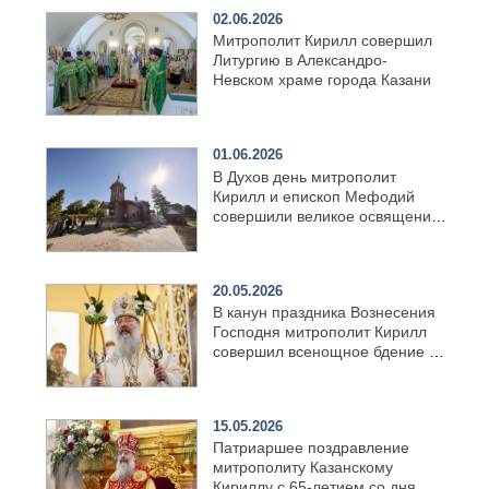
02.06.2026
Митрополит Кирилл совершил
Литургию в Александро-
Невском храме города Казани
01.06.2026
В Духов день митрополит
Кирилл и епископ Мефодий
совершили великое освящение
возрождённого Троицкого
храма в селе Верхний Багряж
20.05.2026
В канун праздника Вознесения
Господня митрополит Кирилл
совершил всенощное бдение в
храме Казанской духовной
семинарии
15.05.2026
Патриаршее поздравление
митрополиту Казанскому
Кириллу с 65-летием со дня