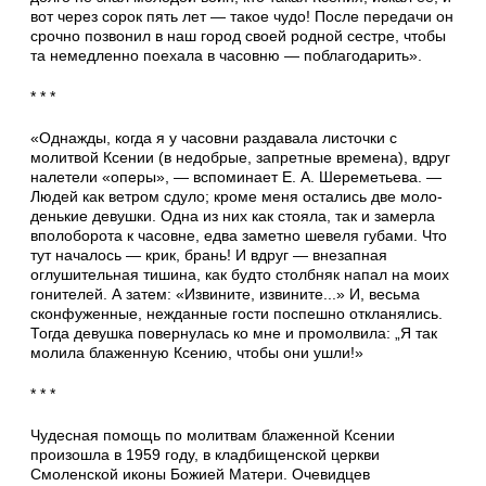
вот через сорок пять лет — такое чудо! После передачи он
срочно позвонил в наш город своей родной сестре, чтобы
та не­медленно поехала в часовню — поблагодарить».
* * *
«Однажды, когда я у часовни раздавала ли­сточки с
молитвой Ксении (в недобрые, за­претные времена), вдруг
налетели «оперы», — вспоминает Е. А. Шереметьева. —
Людей как ветром сдуло; кроме меня остались две моло­
денькие девушки. Одна из них как стояла, так и замерла
вполоборота к часовне, едва заметно шевеля губами. Что
тут началось — крик, брань! И вдруг — внезапная
оглушительная тишина, как будто столбняк напал на моих
гонителей. А затем: «Извините, извините...» И, весьма
сконфуженные, нежданные гости поспешно откланялись.
Тогда девушка повернулась ко мне и промолвила: „Я так
молила блаженную Ксению, чтобы они ушли!»
* * *
Чудесная помощь по молитвам блаженной Ксении
произошла в 1959 году, в кладбищен­ской церкви
Смоленской иконы Божией Ма­тери. Очевидцев