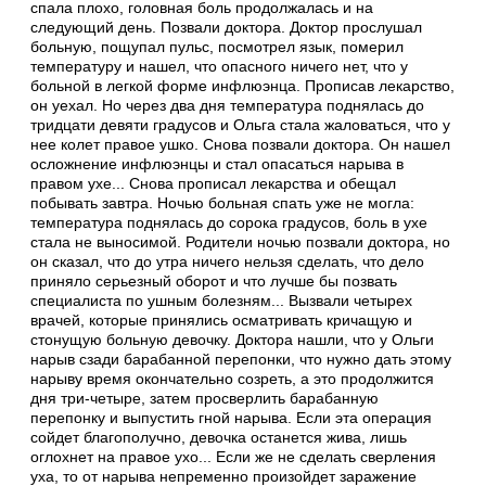
спала плохо, головная боль продолжалась и на
следующий день. Позвали доктора. Доктор прослушал
больную, пощу­пал пульс, посмотрел язык, померил
темпера­туру и нашел, что опасного ничего нет, что у
больной в легкой форме инфлюэнца. Пропи­сав лекарство,
он уехал. Но через два дня тем­пература поднялась до
тридцати девяти граду­сов и Ольга стала жаловаться, что у
нее колет правое ушко. Снова позвали доктора. Он на­шел
осложнение инфлюэнцы и стал опасаться нарыва в
правом ухе... Снова прописал лекар­ства и обещал
побывать завтра. Ночью боль­ная спать уже не могла:
температура подня­лась до сорока градусов, боль в ухе
стала не выносимой. Родители ночью позвали доктора, но
он сказал, что до утра ничего нельзя сде­лать, что дело
приняло серьезный оборот и что лучше бы позвать
специалиста по ушным бо­лезням... Вызвали четырех
врачей, которые принялись осматривать кричащую и
стону­щую больную девочку. Доктора нашли, что у Ольги
нарыв сзади барабанной перепонки, что нужно дать этому
нарыву время окончательно созреть, а это продолжится
дня три-четыре, затем просверлить барабанную
перепонку и выпустить гной нарыва. Если эта операция
сойдет благополучно, девочка останется жива, лишь
оглохнет на правое ухо... Если же не сде­лать сверления
уха, то от нарыва непременно произойдет заражение