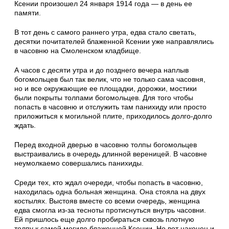
Ксении произошел 24 января 1914 года — в день ее
памяти.
В тот день с самого раннего утра, едва стало светать,
десятки почитателей блаженной Ксе­нии уже направлялись
в часовню на Смолен­ском кладбище.
А часов с десяти утра и до позднего вечера наплыв
богомольцев был так велик, что не только сама часовня,
но и все окружающие ее площадки, дорожки, мостики
были покрыты толпами богомольцев. Для того чтобы
попасть в часовню и отслужить там панихиду или про­сто
приложиться к могильной плите, приходи­лось долго-долго
ждать.
Перед входной дверью в часовню толпы бо­гомольцев
выстраивались в очередь длинной вереницей. В часовне
неумолкаемо соверша­лись панихиды.
Среди тех, кто ждал очереди, чтобы попасть в часовню,
находилась одна больная женщина. Она стояла на двух
костылях. Выстояв вместе со всеми очередь, женщина
едва смогла из-за тесноты протиснуться внутрь часовни.
Ей при­шлось еще долго пробираться сквозь плотную
толпу к самой могиле блаженной Ксении. Но вот наконец и