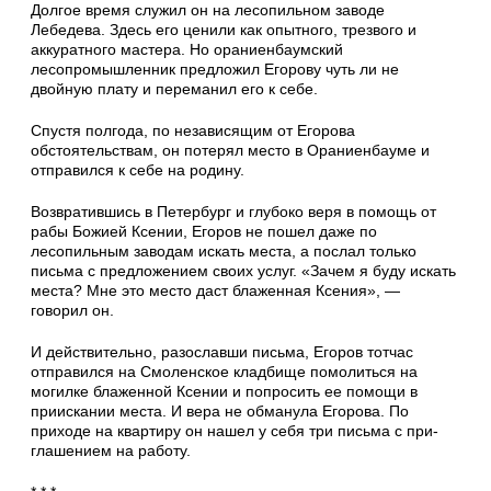
Долгое время служил он на лесопильном за­воде
Лебедева. Здесь его ценили как опытного, трезвого и
аккуратного мастера. Но ораниенба­умский
лесопромышленник предложил Его­рову чуть ли не
двойную плату и переманил его к себе.
Спустя полгода, по независящим от Его­рова
обстоятельствам, он потерял место в Ора­ниенбауме и
отправился к себе на родину.
Возвратившись в Петербург и глубоко веря в помощь от
рабы Божией Ксении, Егоров не по­шел даже по
лесопильным заводам искать места, а послал только
письма с предложением своих услуг. «Зачем я буду искать
места? Мне это место даст блаженная Ксения», —
говорил он.
И действительно, разославши письма, Его­ров тотчас
отправился на Смоленское клад­бище помолиться на
могилке блаженной Ксе­нии и попросить ее помощи в
приискании ме­ста. И вера не обманула Егорова. По
приходе на квартиру он нашел у себя три письма с при­
глашением на работу.