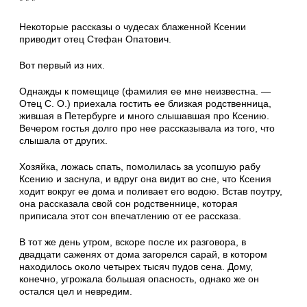
* * *
Некоторые рассказы о чудесах блаженной Ксении
приводит отец Стефан Опатович.
Вот первый из них.
Однажды к помещице (фамилия ее мне не­известна. —
Отец С. О.) приехала гостить ее близкая родственница,
жившая в Петербурге и много слышавшая про Ксению.
Вечером гостья долго про нее рассказывала из того, что
слы­шала от других.
Хозяйка, ложась спать, помолилась за усоп­шую рабу
Ксению и заснула, и вдруг она видит во сне, что Ксения
ходит вокруг ее дома и по­ливает его водою. Встав поутру,
она рассказала свой сон родственнице, которая
приписала этот сон впечатлению от ее рассказа.
В тот же день утром, вскоре после их разго­вора, в
двадцати саженях от дома загорелся са­рай, в котором
находилось около четырех ты­сяч пудов сена. Дому,
конечно, угрожала боль­шая опасность, однако же он
остался цел и невредим.