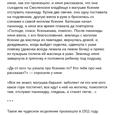
няню, как это произошло, и няня рассказала, что она
съездила на Смоленское кладбище к матушке Ксении
отслужить пани­хиду. Купив две свечки, она одну поставила
на подсвечник, другую взяла в руки и бросилась со
слезами к самой могилке Ксении. Батюшки начал
панихиду, а няня все время плакала да повторяла:
«Господи, спаси, Ксеньюшка, по­моги». После панихиды
няня взяла, с его бла­гословения, землицы с могилки
Ксении да мас­лица из лампадки, вернулась домой, и,
дождавшись, когда выйдет сиделка, сдвинула с ушка
повязку (девочка всегда лежала на левом бочку) и прямо
из пузырька полила ей маслица в ушко. Землицу няня
завернула в тряпочку и положила ребенку под подушку.
«Да от кого ты узнала про Ксению-то? Кто тебе про нее
рассказал?» — спросили у няни.
«Все ее знают, матушка-барыня: заболеет ли кто или кого
какое горе постигнет, все идут к ней на могилку, помолятся
там, отслужат панихидку, глядишь, и станет легче...»
* * *
Такое же чудесное исцеление произошло в 1911 году.