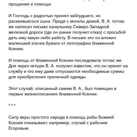
прощения и по­мощи.
И Господь с радостью принял заблудшего, но
раскаявшегося сына. Придя с могилы до­мой, В. А. тотчас
же написал письмо началь­нику Северо-Западной
железной дороги (где он ранее получил отказ) с просьбой
дать ему какую-либо работу. В письмо это он вложил
маленький клочок бумаги от литографии бла­женной
Ксении.
И помощь от блаженной Ксении последо­вала тотчас же.
Дня через четыре В. А. получил известие, что он принят на
службу и что ему даже отпускаются необходимые суммы
для приобретения приличной одежды.
Этот случай, описанный самим В. А., был помещен в
первых жизнеописаниях блаженной Ксении.
* * *
Силу веры простого народа в помощь рабы Божией
Ксении показывает, например, случай с рабочим
Егоровым.