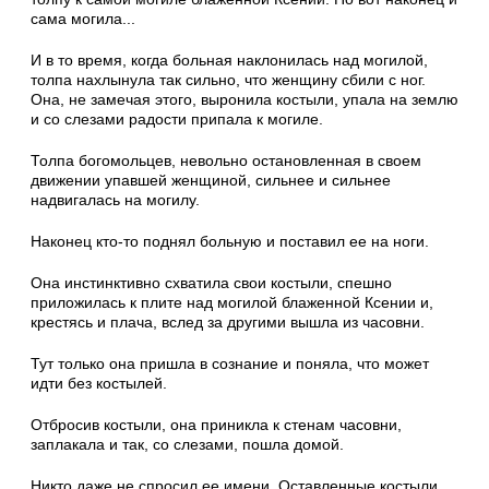
сама могила...
И в то время, когда больная наклонилась над могилой,
толпа нахлынула так сильно, что женщину сбили с ног.
Она, не замечая этого, выронила костыли, упала на землю
и со сле­зами радости припала к могиле.
Толпа богомольцев, невольно остановлен­ная в своем
движении упавшей женщиной, сильнее и сильнее
надвигалась на могилу.
Наконец кто-то поднял больную и поставил ее на ноги.
Она инстинктивно схватила свои костыли, спешно
приложилась к плите над могилой бла­женной Ксении и,
крестясь и плача, вслед за другими вышла из часовни.
Тут только она пришла в сознание и поняла, что может
идти без костылей.
Отбросив костыли, она приникла к стенам часовни,
заплакала и так, со слезами, пошла домой.
Никто даже не спросил ее имени. Оставлен­ные костыли