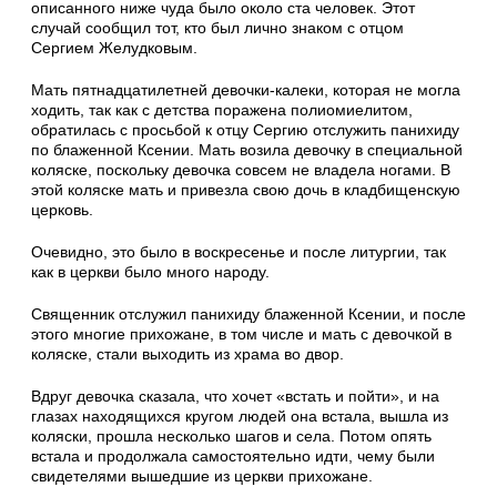
описанного ниже чуда было около ста человек. Этот
случай сообщил тот, кто был лично знаком с отцом
Сергием Желудковым.
Мать пятнадцатилетней девочки-калеки, которая не могла
ходить, так как с детства по­ражена полиомиелитом,
обратилась с просьбой к отцу Сергию отслужить панихиду
по блажен­ной Ксении. Мать возила девочку в специаль­ной
коляске, поскольку девочка совсем не вла­дела ногами. В
этой коляске мать и привезла свою дочь в кладбищенскую
церковь.
Очевидно, это было в воскресенье и после литургии, так
как в церкви было много народу.
Священник отслужил панихиду блаженной Ксении, и после
этого многие прихожане, в том числе и мать с девочкой в
коляске, стали выходить из храма во двор.
Вдруг девочка сказала, что хочет «встать и пойти», и на
глазах находящихся кругом людей она встала, вышла из
коляски, прошла не­сколько шагов и села. Потом опять
встала и продолжала самостоятельно идти, чему были
свидетелями вышедшие из церкви прихожане.