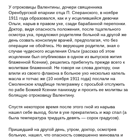
У отроковицы Валентины, дочери священника
Оренбургской епархии отца П. Сперанского, в ноябре
1911 года образовался, как и у исцелившейся девочки
Ольги, нарыв в пра­вом ухе, сзади барабанной перепонки.
Доктор, видя опасность положения, после тщательного
осмотра уха, предложил родителям больной на другой же
день созвать консилиум врачей, предполагая, что без
операции не обойтись. Но верующие родители, зная о
случае чудесного исцеления Ольги (рассказ об этом
исцелении был опубликован в одном из выпусков жития
блаженной Ксении), решились прибегнуть пре­жде всего к
молитвам блаженной. Не говоря ни слова доктору, они
влили из своего флакона в больное ухо несколько капель
масла и тотчас же (10 ноября 1911 года) послали на
Смолен­ское кладбище телеграмму с просьбой отслу­жить
по рабе Божией Ксении панихиду и про­сить ее молитвы за
болящую отроковицу Ва­лентину.
Спустя некоторое время после этого гной из нарыва
нашел себе выход, боли в ухе прекрати­лись и жар спал (а
была температура тридцать девять — сорок градусов).
Пришедший на другой день, утром, доктор, осмотрев
больную, нашел, что опасность совер­шенно миновала и