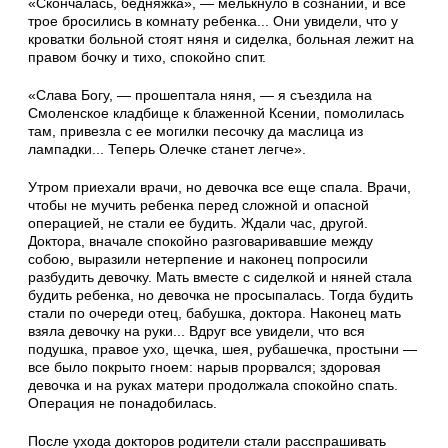
«Скончалась, бедняжка», — мелькнуло в со­знании, и все
трое бросились в комнату ре­бенка... Они увидели, что у
кроватки больной стоят няня и сиделка, больная лежит на
правом бочку и тихо, спокойно спит.
«Слава Богу, — прошептала няня, — я съез­дила на
Смоленское кладбище к блаженной Ксении, помолилась
там, привезла с ее мо­гилки песочку да маслица из
лампадки... Те­перь Олечке станет легче».
Утром приехали врачи, но девочка все еще спала. Врачи,
чтобы не мучить ребенка перед сложной и опасной
операцией, не стали ее бу­дить. Ждали час, другой.
Доктора, вначале спо­койно разговаривавшие между
собою, выразили нетерпение и наконец попросили
разбудить де­вочку. Мать вместе с сиделкой и няней стала
бу­дить ребенка, но девочка не просыпалась. Тогда будить
стали по очереди отец, бабушка, док­тора. Наконец мать
взяла девочку на руки... Вдруг все увидели, что вся
подушка, правое ухо, щечка, шея, рубашечка, простыни —
все было покрыто гноем: нарыв прорвался; здоровая
девочка и на руках матери продолжала спокойно спать.
Операция не понадобилась.
После ухода докторов родители стали рас­спрашивать