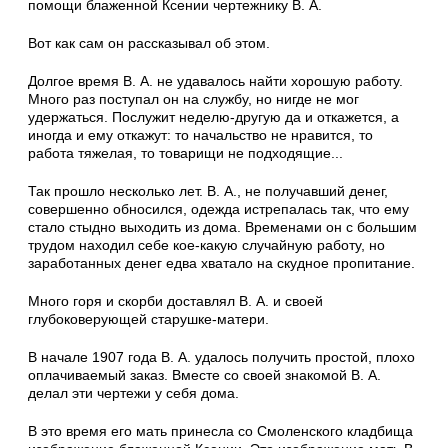
помощи блаженной Ксении чертеж­нику В. А.
Вот как сам он рассказывал об этом.
Долгое время В. А. не удавалось найти хоро­шую работу.
Много раз поступал он на службу, но нигде не мог
удержаться. Послужит неделю-другую да и откажется, а
иногда и ему откажут: то начальство не нравится, то
работа тяжелая, то товарищи не подходящие...
Так прошло несколько лет. В. А., не полу­чавший денег,
совершенно обносился, одежда истрепалась так, что ему
стало стыдно выхо­дить из дома. Временами он с большим
трудом находил себе кое-какую случайную работу, но
заработанных денег едва хватало на скудное пропитание.
Много горя и скорби доставлял В. А. и своей
глубоковерующей старушке-матери.
В начале 1907 года В. А. удалось получить простой, плохо
оплачиваемый заказ. Вместе со своей знакомой В. А.
делал эти чертежи у себя дома.
В это время его мать принесла со Смолен­ского кладбища