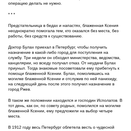
операцию делать не нужно.
* * *
Предстательница в бедах и напастях, бла­женная Ксения
неоднократно помогала тем, кто оказался без места, без
работы, без средств к существованию.
Доктор Булах приехал в Петербург, чтобы получить
назначение в какой-либо город для поступления на
службу. Три недели он обхо­дил министерства, ведомства,
канцелярии, но всюду получал отказ. От неудачи Булах
при­уныл. Тогда знакомые посоветовали ему прибег­нуть к
помощи блаженной Ксении. Булах, по­молившись на
могилке блаженной Ксении и отслужив по ней панихиду,
на следующий день после этого получил назначение в
город Ржев.
В таком же положении находился и госпо­дин Исполатов. В
тот день, как он, по совету родных, помолился на могилке
блаженной Ксе­нии, ему предложили на выбор четыре
места.
В 1912 году весь Петербург облетела весть о чудесной