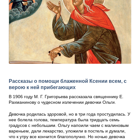
Рассказы о помощи блаженной Ксении всем, с
верою к ней прибегающих
В 1906 году М. Г. Григорьева рассказала свя­щеннику Е.
Рахманинову о чудесном излече­нии девочки Ольги.
Девочка родилась здоровой, но в три года простудилась. У
нее болела голова, темпера­тура была тридцать семь
градусов с неболь­шим. Ольгу напоили чаем с малиновым
варе­ньем, дали лекарство, уложили в постель и ду­мали,
что к утру все кончится благополучно. Но ночью девочка