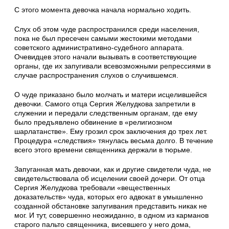
С этого момента девочка начала нормально ходить.
Слух об этом чуде распространился среди населения,
пока не был пресечен самыми же­стокими методами
советского административ­но-судебного аппарата.
Очевидцев этого начали вызывать в соответствующие
органы, где их за­пугивали всевозможными репрессиями в
случае распространения слухов о случившемся.
О чуде приказано было молчать и матери исцелившейся
девочки. Самого отца Сергия Желудкова запретили в
служении и передали следственным органам, где ему
было предъяв­лено обвинение в «религиозном
шарлатанст­ве». Ему грозил срок заключения до трех лет.
Процедура «следствия» тянулась весьма долго. В течение
всего этого времени священника держали в тюрьме.
Запуганная мать девочки, как и другие сви­детели чуда, не
свидетельствовала об исцелении своей дочери. От отца
Сергия Желудкова требовали «вещественных
доказательств» чуда, кото­рых его адвокат в умышленно
созданной обста­новке запугивания представить никак не
мог. И тут, совершенно неожиданно, в одном из карманов
старого пальто священника, висев­шего у него дома,