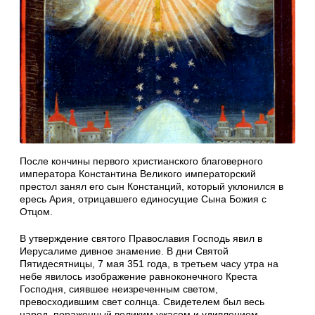
После кончины первого христианского благоверного
императора Константина Великого императорский
престол занял его сын Констанций, который уклонился в
ересь Ария, отрицавшего единосущие Сына Божия с
Отцом.
В утверждение святого Православия Господь явил в
Иерусалиме дивное знамение. В дни Святой
Пятидесятницы, 7 мая 351 года, в третьем часу утра на
небе явилось изображение равноконечного Креста
Господня, сиявшее неизреченным светом,
превосходившим свет солнца. Свидетелем был весь
народ, пораженный великим ужасом и удивлением.