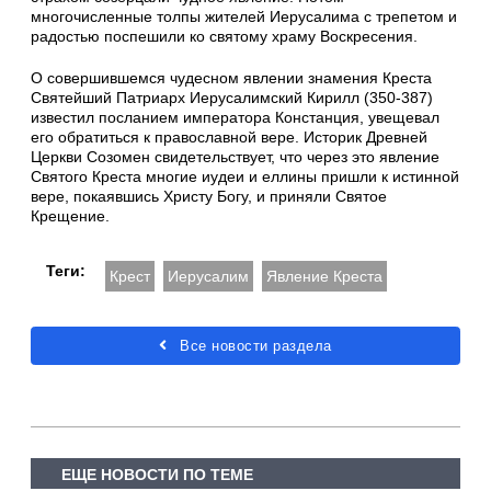
многочисленные толпы жителей Иерусалима с трепетом и
радостью поспешили ко святому храму Воскресения.
О совершившемся чудесном явлении знамения Креста
Святейший Патриарх Иерусалимский Кирилл (350-387)
известил посланием императора Констанция, увещевал
его обратиться к православной вере. Историк Древней
Церкви Созомен свидетельствует, что через это явление
Святого Креста многие иудеи и еллины пришли к истинной
вере, покаявшись Христу Богу, и приняли Святое
Крещение.
Теги:
Крест
Иерусалим
Явление Креста
Все новости раздела
ЕЩЕ НОВОСТИ ПО ТЕМЕ