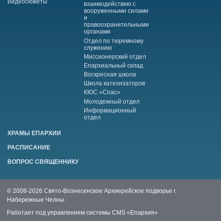
Видеосюжеты
взаимодействию с
вооруженными силами
и
правоохранительными
органами
Отдел по тюремному
служению
Миссионерский отдел
Епархиальный склад
Воскресная школа
Школа катехизаторов
КЮС «Спас»
Молодежный отдел
Информационный
отдел
ХРАМЫ ЕПАРХИИ
РАСПИСАНИЕ
ВОПРОС СВЯЩЕННИКУ
© 2008-2026 Свято-Вознесенское Архиерейское подворье г.
Набережные Челны.
Работает под управлением системы
CMS «Епархия»