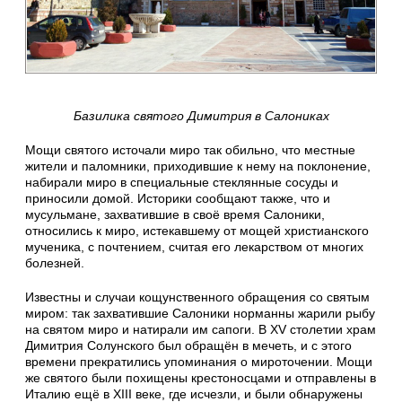
Базилика святого Димитрия в Салониках
Мощи святого источали миро так обильно, что местные
жители и паломники, приходившие к нему на поклонение,
набирали миро в специальные стеклянные сосуды и
приносили домой. Историки сообщают также, что и
мусульмане, захватившие в своё время Салоники,
относились к миро, истекавшему от мощей христианского
мученика, с почтением, считая его лекарством от многих
болезней.
Известны и случаи кощунственного обращения со святым
миром: так захватившие Салоники норманны жарили рыбу
на святом миро и натирали им сапоги. В XV столетии храм
Димитрия Солунского был обращён в мечеть, и с этого
времени прекратились упоминания о мироточении. Мощи
же святого были похищены крестоносцами и отправлены в
Италию ещё в XIII веке, где исчезли, и были обнаружены