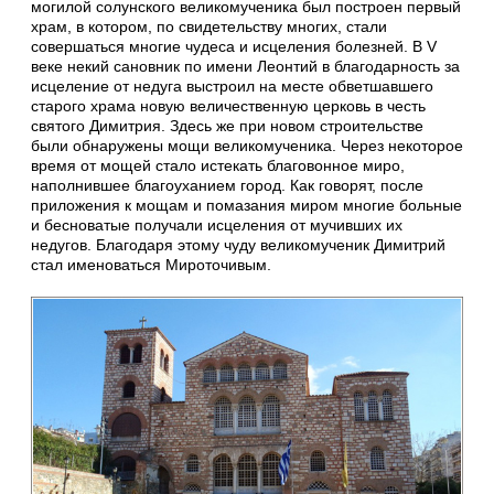
могилой солунского великомученика был построен первый
храм, в котором, по свидетельству многих, стали
совершаться многие чудеса и исцеления болезней. В V
веке некий сановник по имени Леонтий в благодарность за
исцеление от недуга выстроил на месте обветшавшего
старого храма новую величественную церковь в честь
святого Димитрия. Здесь же при новом строительстве
были обнаружены мощи великомученика. Через некоторое
время от мощей стало истекать благовонное миро,
наполнившее благоуханием город. Как говорят, после
приложения к мощам и помазания миром многие больные
и бесноватые получали исцеления от мучивших их
недугов. Благодаря этому чуду великомученик Димитрий
стал именоваться Мироточивым.