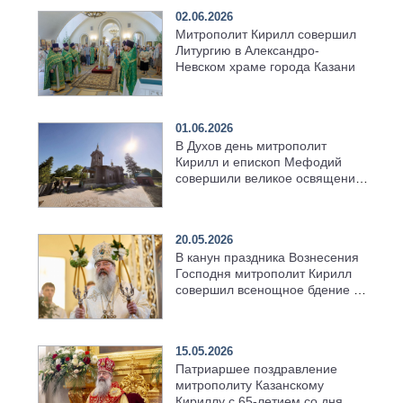
02.06.2026
Митрополит Кирилл совершил
Литургию в Александро-
Невском храме города Казани
01.06.2026
В Духов день митрополит
Кирилл и епископ Мефодий
совершили великое освящение
возрождённого Троицкого
храма в селе Верхний Багряж
20.05.2026
В канун праздника Вознесения
Господня митрополит Кирилл
совершил всенощное бдение в
храме Казанской духовной
семинарии
15.05.2026
Патриаршее поздравление
митрополиту Казанскому
Кириллу с 65-летием со дня