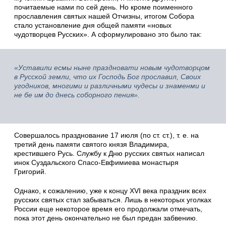
почитаемые нами по сей день. Но кроме поименного
прославления святых нашей Отчизны, итогом Собора
стало установление дня общей памяти «новых
чудотворцев Русских». А сформулировано это было так:
«Уставили есмы ныне праздновати новым чудотворцом
в Русской земли, что их Господь Бог прославил, Своих
угодников, многими и различными чудесы и знаменми и
не бе им до днесь соборного пения».
Совершалось празднование 17 июля (по ст. ст.), т. е. на
третий день памяти святого князя Владимира,
крестившего Русь. Службу к Дню русских святых написал
инок Суздальского Спасо-Евфимиева монастыря
Григорий.
Однако, к сожалению, уже к концу XVI века праздник всех
русских святых стал забываться. Лишь в некоторых уголках
России еще некоторое время его продолжали отмечать,
пока этот день окончательно не был предан забвению.