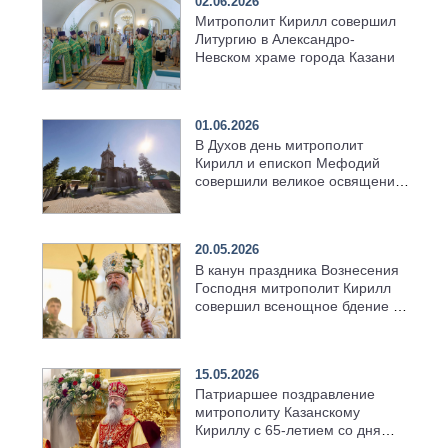
02.06.2026
Митрополит Кирилл совершил
Литургию в Александро-
Невском храме города Казани
01.06.2026
В Духов день митрополит
Кирилл и епископ Мефодий
совершили великое освящение
возрождённого Троицкого
храма в селе Верхний Багряж
20.05.2026
В канун праздника Вознесения
Господня митрополит Кирилл
совершил всенощное бдение в
храме Казанской духовной
семинарии
15.05.2026
Патриаршее поздравление
митрополиту Казанскому
Кириллу с 65-летием со дня
рождения