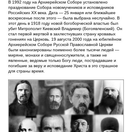
В 1992 году на Архиерейском Соборе установлено
празднование Собора новомучеников и исповедников
Российских XX века. Дата — 25 января или ближайшее
воскресенье после этого — была выбрана неслучайно. В
этот день в 1918 году новой богоборческой властью был
убит Митрополит Киевский Владимир (Богоявленский). Он
стал первой жертвой в захлестнувших страну кровавых
гонениях на Церковь. 19 августа 2000 года на юбилейном
Архиерейском Соборе Русской Православной Церкви
были канонизированы поименно более тысячи людей —
миряне, монахи и священнослужители, а также не
явленные, ведомые только Богу люди, пострадавшие и
погибшие за веру и исповедание Христа в это страшное
для страны время.