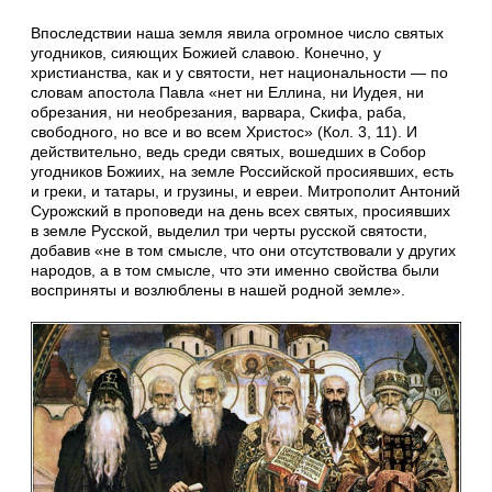
Впоследствии наша земля явила огромное число святых
угодников, сияющих Божией славою. Конечно, у
христианства, как и у святости, нет национальности — по
словам апостола Павла «нет ни Еллина, ни Иудея, ни
обрезания, ни необрезания, варвара, Скифа, раба,
свободного, но все и во всем Христос» (Кол. 3, 11). И
действительно, ведь среди святых, вошедших в Собор
угодников Божиих, на земле Российской просиявших, есть
и греки, и татары, и грузины, и евреи. Митрополит Антоний
Сурожский в проповеди на день всех святых, просиявших
в земле Русской, выделил три черты русской святости,
добавив «не в том смысле, что они отсутствовали у других
народов, а в том смысле, что эти именно свойства были
восприняты и возлюблены в нашей родной земле».