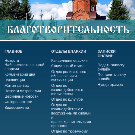
ГЛАВНОЕ
ОТДЕЛЫ ЕПАРХИИ
ЗАПИСКИ
ОНЛАЙН
Новости
Канцелярия епархии
Набережночелнинской
Подать записку
Социальный отдел
епархии
онлайн
Отдел религиозного
Комментарий дня
Поставить свечу
образования и
онлайн
Публикации
катехизации
Нужды храмов
Жития святых
Отдел по
взаимодействию с
Новости митрополии
казачеством
Церковные новости
Отдел по культуре
Фоторепортажи
Отдел по
Видеосюжеты
взаимодействию с
вооруженными силами
и
правоохранительными
органами
Отдел по тюремному