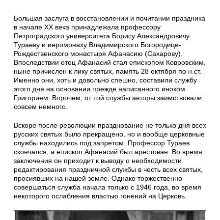
Большая заслуга в восстановлении и почитании праздника
в начале XX века принадлежала профессору
Петроградского университета Борису Александровичу
Тураеву и иеромонаху Владимирского Богородице-
Рождественского монастыря Афанасию (Сахарову).
Впоследствии отец Афанасий стал епископом Ковровским,
ныне причислен к лику святых, память 28 октября по н.ст.
Именно они, хоть и довольно спешно, составили службу
этого дня на основании прежде написанного иноком
Григорием. Впрочем, от той службы авторы заимствовали
совсем немного.
Вскоре после революции празднование не только дня всех
русских святых было прекращено, но и вообще церковные
службы находились под запретом. Профессор Тураев
скончался, а епископ Афанасий был арестован. Во время
заключения он приходит к выводу о необходимости
редактирования праздничной службы в честь всех святых,
просиявших на нашей земле. Однако торжественно
совершаться служба начала только с 1946 года, во время
некоторого ослабления властью гонений на Церковь.