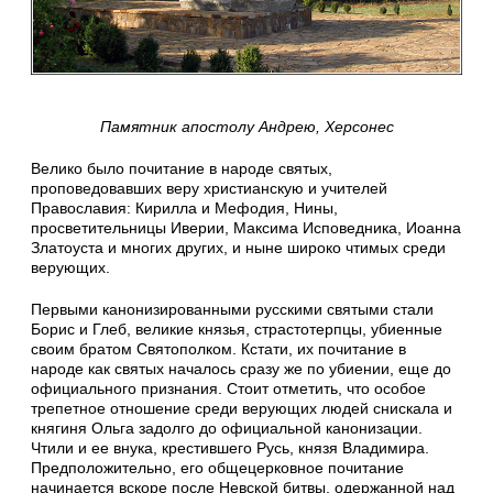
Памятник апостолу Андрею, Херсонес
Велико было почитание в народе святых,
проповедовавших веру христианскую и учителей
Православия: Кирилла и Мефодия, Нины,
просветительницы Иверии, Максима Исповедника, Иоанна
Златоуста и многих других, и ныне широко чтимых среди
верующих.
Первыми канонизированными русскими святыми стали
Борис и Глеб, великие князья, страстотерпцы, убиенные
своим братом Святополком. Кстати, их почитание в
народе как святых началось сразу же по убиении, еще до
официального признания. Стоит отметить, что особое
трепетное отношение среди верующих людей снискала и
княгиня Ольга задолго до официальной канонизации.
Чтили и ее внука, крестившего Русь, князя Владимира.
Предположительно, его общецерковное почитание
начинается вскоре после Невской битвы, одержанной над