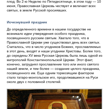
плод. Во 2-ю Неделю по Пятидесятнице, в этом году — 10
июня, Православная Церковь чествует и величает всех
святых, в земле Русской просиявших.
Исчезнувший праздник
До определенного времени в нашем государстве не
возникало идеи утверждения особого праздника,
посвященного русским святым. Хватало того, что в
Православной Церкви уже существовал день всех святых.
Считалось, что в число угодников Божиих, прославляемых
в этот день, входят и наши угодники Христовы. Более того,
до середины XV века Русская Церковь была лишь одной из
митрополий Константинопольской Церкви. Этот факт,
конечно, затруднял прославление того или иного святого
нашей земли, и тем более — создание целого праздника,
посвященного им. Еще одним тормозящим фактором
стало татаро-монгольское иго, продолжавшееся на Руси
около двух с половиной столетий.