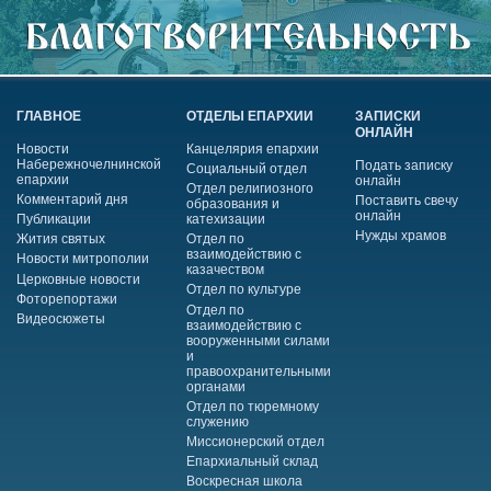
ГЛАВНОЕ
ОТДЕЛЫ ЕПАРХИИ
ЗАПИСКИ
ОНЛАЙН
Новости
Канцелярия епархии
Набережночелнинской
Подать записку
Социальный отдел
епархии
онлайн
Отдел религиозного
Комментарий дня
Поставить свечу
образования и
онлайн
Публикации
катехизации
Нужды храмов
Жития святых
Отдел по
взаимодействию с
Новости митрополии
казачеством
Церковные новости
Отдел по культуре
Фоторепортажи
Отдел по
Видеосюжеты
взаимодействию с
вооруженными силами
и
правоохранительными
органами
Отдел по тюремному
служению
Миссионерский отдел
Епархиальный склад
Воскресная школа