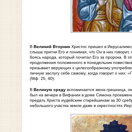
В
Великий Вторник
Христос пришел в Иерусалимск
слыша притчи Его и понимая, что Он в них говорит, 
боясь народа, который почитал Его за пророка. В эт
продолжения положенного в понедельник повество
призывает верующих к целесообразному употреблен
личную заслугу себе самому, когда говорит о них:
«
(Мф. 25, 40).
В
Великую среду
вспоминается жена-грешница, о
был на вечери в Вифании в доме Симона прокаженн
предать Христа иудейским старейшинам за 30 среб
небольшого участка земли даже в окрестностях Иер