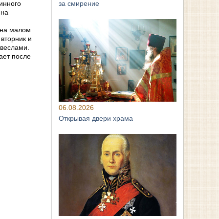
за смирение
инного
ина
 на малом
 вторник и
 веслами.
ает после
06.08.2026
Открывая двери храма