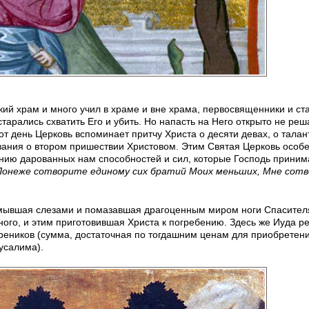
ий храм и много учил в храме и вне храма, первосвященники и с
старались схватить Его и убить. Но напасть на Него открыто не реш
от день Церковь вспоминает притчу Христа о десяти девах, о талан
вания о втором пришествии Христовом. Этим Святая Церковь особ
ию дарованных нам способностей и сил, которые Господь принима
Понеже сотворите единому сих братий Моих меньших, Мне сот
мывшая слезами и помазавшая драгоценным миром ноги Спасителя
ого, и этим приготовившая Христа к погребению. Здесь же Иуда р
реников (сумма, достаточная по тогдашним ценам для приобретен
усалима).