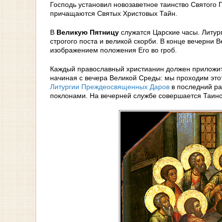
Господь установил новозаветное таинство Святого
причащаются Святых Христовых Тайн.
В
Великую Пятницу
служатся Царские часы. Литург
строгого поста и великой скорби. В конце вечерн
изображением положения Его во гроб.
Каждый православный христианин должен приложить
начиная с вечера Великой Среды: мы проходим этот
Литургии Преждеосвященных Даров
в последний ра
поклонами. На вечерней службе совершается Таинст