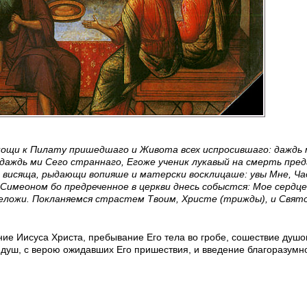
ощи к Пилату пришедшаго и Живота всех испросившаго: даждь 
даждь ми Сего страннаго, Егоже ученик лукавый на смерть пред
 висяща, рыдающи вопияше и матерски восклицаше: увы Мне, Ча
Симеоном бо предреченное в церкви днесь собыстся: Мое сердц
преложи. Покланяемся страстем Твоим, Христе (трижды), и Свят
ие Иисуса Христа, пребывание Его тела во гробе, сошествие душо
душ, с верою ожидавших Его пришествия, и введение благоразумн