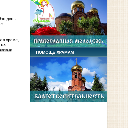
Это день
 с
х в храме,
 на
ликими
ПОМОЩЬ ХРАМАМ