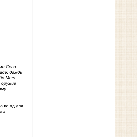
ми Сего
аде: даждь
до Мое!
е оружие
ому
ю во ад для
ого