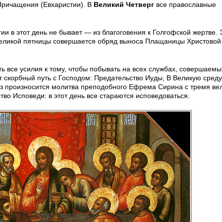
 Причащения (Евхаристии). В
Великий Четверг
все православные
ии в этот день не бывает — из благоговения к Голгофской жертве. 
и Великой пятницы совершается обряд выноса Плащаницы Христовой
 все усилия к тому, чтобы побывать на всех службах, совершаемы
 скорбный путь с Господом: Предательство Иуды, В Великую среду
з произносится молитва преподобного Ефрема Сирина с тремя ве
во Исповеди: в этот день все стараются исповедоваться.