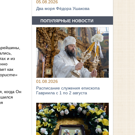
05.08.2026
Два моря Фёдора Ушакова
ПОПУЛЯРНЫЕ НОВОСТИ
тарейшины,
ались,
тах и из
енно
ет как
вористе»
01.08.2026
Расписание служения епископа
, когда Он
Гавриила с 1 по 2 августа
ешился
ия