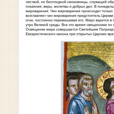
листвой, но бесплодной смоковницы, служащей обр
покаяния, веры, молитвы и добрых дел. В понедел
мироварения. Чин мироварения происходит только р
возглавляет чин мироварения предстоятель Церкви.
огне, постоянно перемешивая его. Миро варится в т
утро Великой среды. Все это время священники по
Освящение мира совершается Святейшим Патриархо
Евхаристического канона при открытых Царских вра