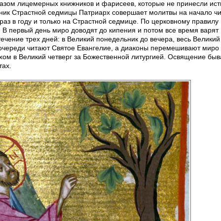
азом лицемерных книжников и фарисеев, которые не принесли ист
ьник Страстной седмицы Патриарх совершает молитвы на начало ч
аз в году и только на Страстной седмице. По церковному правилу
 В первый день миро доводят до кипения и потом все время варят
ечение трех дней: в Великий понедельник до вечера, весь Великий
 очереди читают Святое Евангелие, а диаконы перемешивают миро
м в Великий четверг за Божественной литургией. Освящение быв
тах.