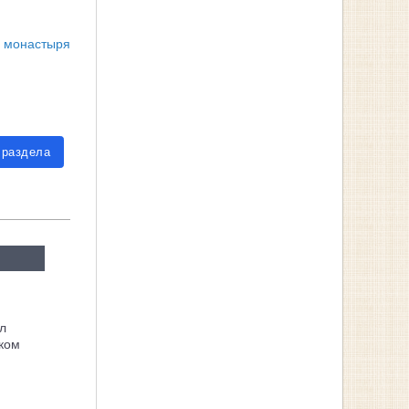
о монастыря
 раздела
л
ком