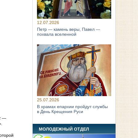
12.07.2026
Петр — камень веры, Павел —
похвала вселенной
25.07.2026
В храмах епархии пройдут службы
в День Крещения Руси
х
—
».
МОЛОДЕЖНЫЙ ОТДЕЛ
которой