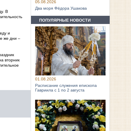
05.08.2026
Два моря Фёдора Ушакова
у. В
жительность
ПОПУЛЯРНЫЕ НОВОСТИ
еду и
е же дни –
раздник
на вторник
стительное
01.08.2026
Расписание служения епископа
Гавриила с 1 по 2 августа