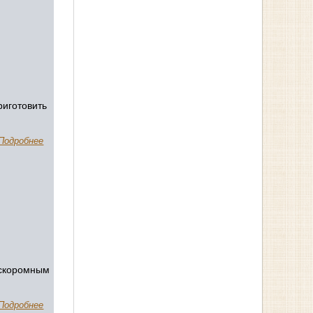
риготовить
Подробнее
 скоромным
Подробнее