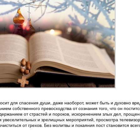
носит для спасения души, даже наоборот, может быть и духовно вр
нием собственного превосходства от сознания того, что он поститс
здержанием от страстей и пороков, искоренением злых дел, прощен
м увеселительных и зрелищных мероприятий, просмотра телевизор
очиститься от грехов. Без молитвы и покаяния пост становится все