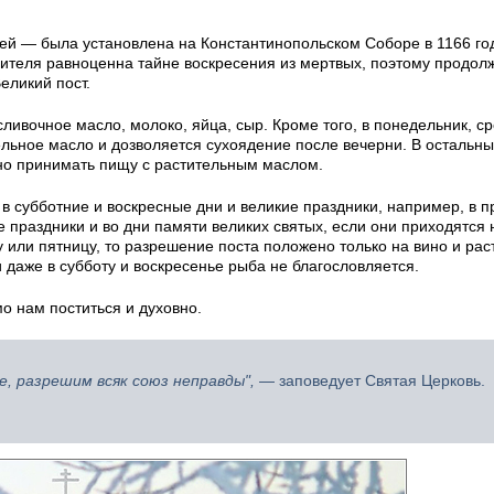
ей — была установлена на Константинопольском Соборе в 1166 год
теля равноценна тайне воскресения из мертвых, поэтому продол
еликий пост.
ливочное масло, молоко, яйца, сыр. Кроме того, в понедельник, ср
льное масло и дозволяется сухоядение после вечерни. В остальны
ено принимать пищу с растительным маслом.
в субботние и воскресные дни и великие праздники, например, в п
е праздники и во дни памяти великих святых, если они приходятся 
у или пятницу, то разрешение поста положено только на вино и ра
и даже в субботу и воскресенье рыба не благословляется.
о нам поститься и духовно.
е, разрешим всяк союз неправды",
— заповедует Святая Церковь.