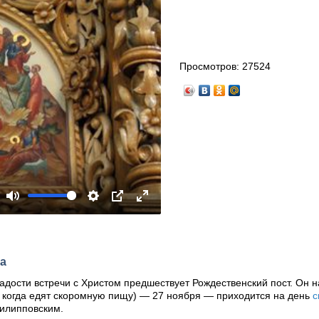
Просмотров:
27524
Mute
Settings
PIP
Enter
fullscreen
та
адости встречи с Христом предшествует Рождественский пост. Он 
ь, когда едят скоромную пищу) — 27 ноября — приходится на день
с
Филипповским.