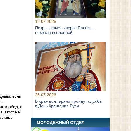
12.07.2026
Петр — камень веры, Павел —
похвала вселенной
25.07.2026
едным, если
В храмах епархии пройдут службы
я.
в День Крещения Руси
ием обид, с
а. Пост не
го лишь
МОЛОДЕЖНЫЙ ОТДЕЛ