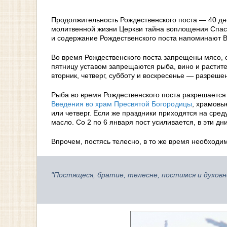
Продолжительность Рождественского поста — 40 дн
молитвенной жизни Церкви тайна воплощения Спаси
и содержание Рождественского поста напоминают В
Во время Рождественского поста запрещены мясо, с
пятницу уставом запрещаются рыба, вино и растите
вторник, четверг, субботу и воскресенье — разреш
Рыба во время Рождественского поста разрешается 
Введения во храм Пресвятой Богородицы
, храмовы
или четверг. Если же праздники приходятся на сред
масло. Со 2 по 6 января пост усиливается, в эти дн
Впрочем, постясь телесно, в то же время необходим
"Постящеся, братие, телесне, постимся и духовн