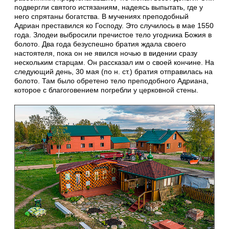
подвергли святого истязаниям, надеясь выпытать, где у
него спрятаны богатства. В мучениях преподобный
Адриан преставился ко Господу. Это случилось в мае 1550
года. Злодеи выбросили пречистое тело угодника Божия в
болото. Два года безуспешно братия ждала своего
настоятеля, пока он не явился ночью в видении сразу
нескольким старцам. Он рассказал им о своей кончине. На
следующий день, 30 мая (по н. ст.) братия отправилась на
болото. Там было обретено тело преподобного Адриана,
которое с благоговением погребли у церковной стены.