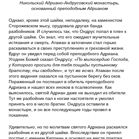
Никольский Адриано-Андрусовский монастырь,
основанный преподобным Адрианом
Однако, кроме этой шайки, неподалеку, на каменистом
Сторожевском мысу, орудовала другая банда
разбойников. И случилось так, что Ондрус попал в плен к
другой шайке. Он знал, что его ожидают мучительные
истязания и смерть. Атаман в заточении стал горько
раскаиваться в своих преступлениях и греховной жизни.
Вдруг он увидел перед собой преподобного Адриана.
Угодник Божий сказал Ондрусу:
«По милосердию Господа,
у Которого просили для тебя пощады пустынному
братству, ты свободен»
, и тут же исчез. Атаман после
этого видения оказался на пустынном берегу без оков.
Пораженный он поспешил в обитель преподобного
Адриана и нашел всех иноков в псалмопении. Как
выяснилось, святой Адриан даже не выходил из обители.
Тут же разбойник пал к ногам настоятеля и умолял
принять его в число братии. Ондруса оставили в
монастыре, и он все последующие годы провел в
покаянии.
Удивительно, но по молитвам святого Адриана раскаялся
разбойник и из другой шайки. Впоследствии он принял
постриг с именем Киприан и основал на месте притока