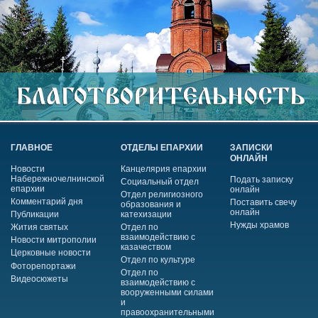
ГЛАВНОЕ
ОТДЕЛЫ ЕПАРХИИ
ЗАПИСКИ
ОНЛАЙН
Новости
Канцелярия епархии
Набережночелнинской
Подать записку
Социальный отдел
епархии
онлайн
Отдел религиозного
Комментарий дня
Поставить свечу
образования и
онлайн
Публикации
катехизации
Нужды храмов
Жития святых
Отдел по
взаимодействию с
Новости митрополии
казачеством
Церковные новости
Отдел по культуре
Фоторепортажи
Отдел по
Видеосюжеты
взаимодействию с
вооруженными силами
и
правоохранительными