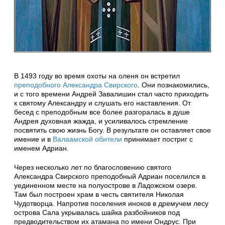
В 1493 году во время охоты на оленя он встретил
преподобного Александра Свирского
. Они познакомились,
и с того времени Андрей Завалишин стал часто приходить
к святому Александру и слушать его наставления. От
бесед с преподобным все более разгоралась в душе
Андрея духовная жажда, и усиливалось стремление
посвятить свою жизнь Богу. В результате он оставляет свое
имение и в
Валаамской обители
принимает постриг с
именем Адриан.
Через несколько лет по благословению святого
Александра Свирского преподобный Адриан поселился в
уединенном месте на полуострове в Ладожском озере.
Там был построен храм в честь святителя Николая
Чудотворца. Напротив поселения иноков в дремучем лесу
острова Сала укрывалась шайка разбойников под
предводительством их атамана по имени Ондрус. При