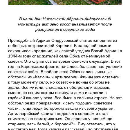
В наши дни Никольский Адриано-Андрусовский
монастырь активно восстанавливается после
разрушения в советские годы
Преподобный Адриан Ондрусовский считается одним из
небесных покровителей Карелии. В народной памяти
сохранилось предание, как святой угодник Божий Адриан в
1944-м году спас жителей села Обжа от неминуемой
смерти. Это случилось во время финской оккупации. В тот
год на Карельском фронте началось большое наступление
советских войск. В районе села Обжа велись сильные
обстрелы из «Катюш» и артиллерии. Финны уже оставили
к тому моменту село, но советские воины об этом не
знали. Все жители, спасаясь от обстрелов и взрывов,
вместе со своим скотом покинули дома и залегли в
глубокой канаве у реки. Все были в сильном страхе. Но вот
обстрел резко прекратился, к селу подошли советские
части. Тогда люди осторожно вышли из своего укрытия.
Артиллерийский капитан подошел к селянам и стал
внимательно всматриваться. Он спросил у них: «А где
старичок, весь белый, с бородой?». Ему ответили, что у
них такого нет. Тогда капитан рассказал, что обстреливая