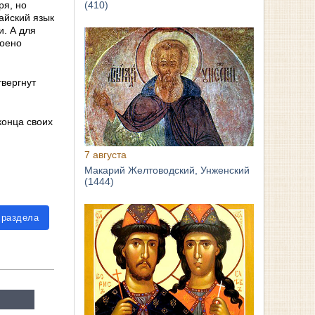
(410)
ря, но
айский язык
. А для
роено
вергнут
конца своих
7 августа
Макарий Желтоводский, Унженский
(1444)
 раздела