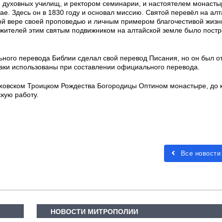
 духовных училищ, и ректором семинарии, и настоятелем монасты
ае. Здесь он в 1830 году и основал миссию. Святой перевёл на алт
ой вере своей проповедью и личным примером благочестивой жизни
 жителей этим святым подвижником на алтайской земле было пост
ного перевода Библии сделал свой перевод Писания, но он был от
аки использованы при составлении официального перевода.
ховском Троицком Рождества Богородицы Оптином монастыре, до 
кую работу.
Все новости
НОВОСТИ МИТРОПОЛИИ