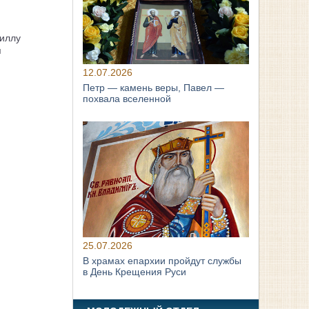
иллу
я
12.07.2026
Петр — камень веры, Павел —
похвала вселенной
25.07.2026
В храмах епархии пройдут службы
в День Крещения Руси