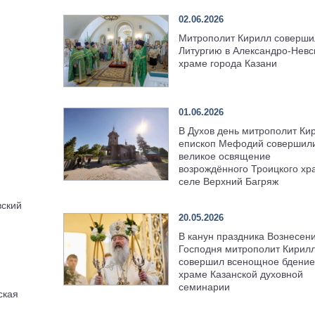
02.06.2026
Митрополит Кирилл соверши
Литургию в Александро-Невс
храме города Казани
01.06.2026
В Духов день митрополит Ки
епископ Мефодий совершил
великое освящение
возрождённого Троицкого хр
селе Верхний Багряж
ский
20.05.2026
В канун праздника Вознесен
Господня митрополит Кирил
совершил всенощное бдение
храме Казанской духовной
семинарии
ская