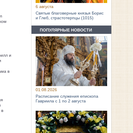
6 августа
Святые благоверные князья Борис
л
и Глеб, страстотерпцы (1015)
ком
ПОПУЛЯРНЫЕ НОВОСТИ
рилл и
и
ама в
01.08.2026
Расписание служения епископа
ия
Гавриила с 1 по 2 августа
л
 в