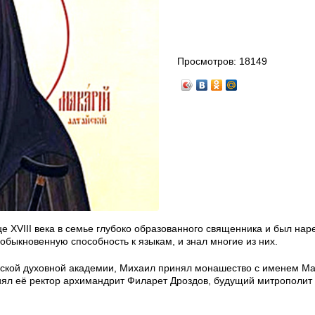
Просмотров:
18149
е XVIII века в семье глубоко образованного священника и был нар
быкновенную способность к языкам, и знал многие из них.
ргской духовной академии, Михаил принял монашество с именем Ма
иял её ректор архимандрит Филарет Дроздов, будущий митрополит