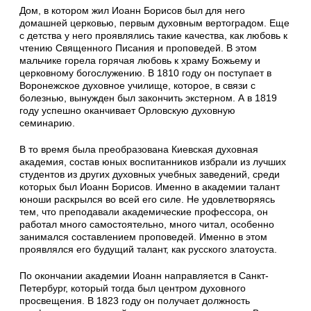
Дом, в котором жил Иоанн Борисов был для него
домашней церковью, первым духовным вертоградом. Еще
с детства у него проявлялись такие качества, как любовь к
чтению Священного Писания и проповедей. В этом
мальчике горела горячая любовь к храму Божьему и
церковному богослужению. В 1810 году он поступает в
Воронежское духовное училище, которое, в связи с
болезнью, вынужден был закончить экстерном. А в 1819
году успешно оканчивает Орловскую духовную
семинарию.
В то время была преобразована Киевская духовная
академия, состав юных воспитанников избрали из лучших
студентов из других духовных учебных заведений, среди
которых был Иоанн Борисов. Именно в академии талант
юноши раскрылся во всей его силе. Не удовлетворяясь
тем, что преподавали академические профессора, он
работал много самостоятельно, много читал, особенно
занимался составлением проповедей. Именно в этом
проявлялся его будущий талант, как русского златоуста.
По окончании академии Иоанн направляется в Санкт-
Петербург, который тогда был центром духовного
просвещения. В 1823 году он получает должность