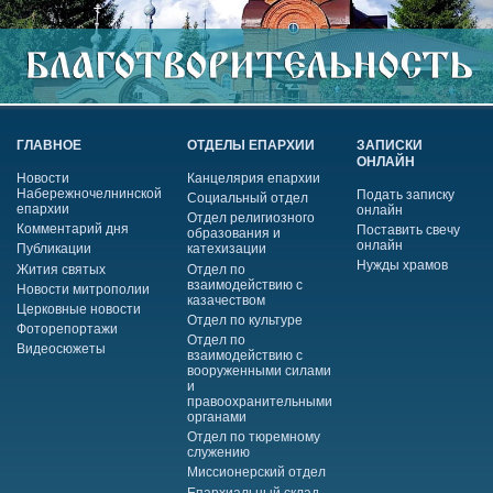
ГЛАВНОЕ
ОТДЕЛЫ ЕПАРХИИ
ЗАПИСКИ
ОНЛАЙН
Новости
Канцелярия епархии
Набережночелнинской
Подать записку
Социальный отдел
епархии
онлайн
Отдел религиозного
Комментарий дня
Поставить свечу
образования и
онлайн
Публикации
катехизации
Нужды храмов
Жития святых
Отдел по
взаимодействию с
Новости митрополии
казачеством
Церковные новости
Отдел по культуре
Фоторепортажи
Отдел по
Видеосюжеты
взаимодействию с
вооруженными силами
и
правоохранительными
органами
Отдел по тюремному
служению
Миссионерский отдел
Епархиальный склад