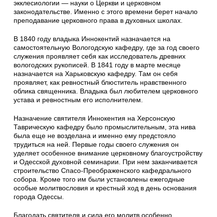
экклесиологии — науки о Церкви и церковном
законодательстве. Именно с этого времени берет начало
преподавание церковного права в духовных школах.
В 1840 году владыка Иннокентий назначается на
самостоятельную Вологодскую кафедру, где за год своего
служения проявляет себя как исследователь древних
вологодских рукописей. В 1841 году в марте месяце
назначается на Харьковскую кафедру. Там он себя
проявляет, как ревностный блюститель нравственного
облика священника. Владыка был любителем церковного
устава и ревностным его исполнителем.
Назначение святителя Иннокентия на Херсонскую
Таврическую кафедру было промыслительным, эта нива
была еще не возделана и именно ему предстояло
трудиться на ней. Первые годы своего служения он
уделяет особенное внимание церковному благоустройству
и Одесской духовной семинарии. При нем заканчивается
строительство Спасо-Преображенского кафедрального
собора. Кроме того им были установлены ежегодные
особые молитвословия и крестный ход в день основания
города Одессы.
Благодать святителя и сила его молитв особенно