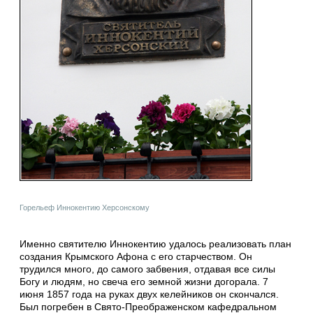
Горельеф Иннокентию Херсонскому
Именно святителю Иннокентию удалось реализовать план
создания Крымского Афона с его старчеством. Он
трудился много, до самого забвения, отдавая все силы
Богу и людям, но свеча его земной жизни догорала. 7
июня 1857 года на руках двух келейников он скончался.
Был погребен в Свято-Преображенском кафедральном