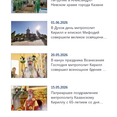
Литургию в Александро-
Невском храме города Казани
01.06.2026
В Духов день митрополит
Кирилл и епископ Мефодий
совершили великое освящение
возрождённого Троицкого
храма в селе Верхний Багряж
20.05.2026
В канун праздника Вознесения
Господня митрополит Кирилл
совершил всенощное бдение в
храме Казанской духовной
семинарии
15.05.2026
Патриаршее поздравление
митрополиту Казанскому
Кириллу с 65-летием со дня
рождения