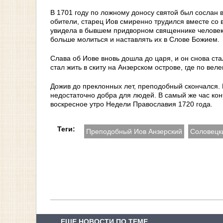
В 1701 году по ложному доносу святой был сослан 
обители, старец Иов смиренно трудился вместе со
увидела в бывшем придворном священнике человека
больше молиться и наставлять их в Слове Божием.
Слава об Иове вновь дошла до царя, и он снова ста
стал жить в скиту на Анзерском острове, где по ве
Дожив до преклонных лет, преподобный скончался. 
недостаточно добра для людей. В самый же час кон
воскресное утро Недели Православия 1720 года.
Теги:
Преподобный Иов Анзерский
Соловецк
ЕЩЕ НОВОСТИ ПО ТЕМЕ