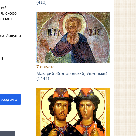
(410)
рной
я, скоро
он мог
ем Иисус и
 в
7 августа
Макарий Желтоводский, Унженский
(1444)
 раздела