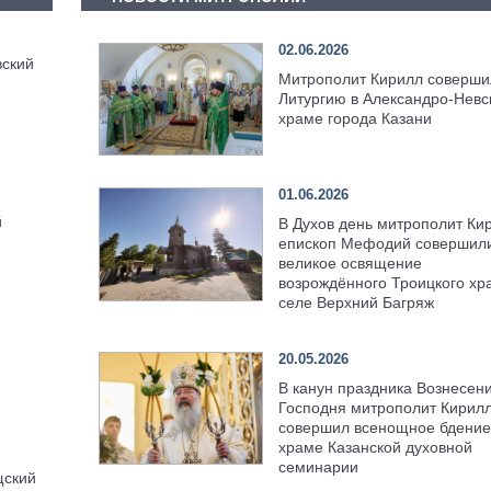
02.06.2026
ский
Митрополит Кирилл соверши
Литургию в Александро-Невс
храме города Казани
01.06.2026
й
В Духов день митрополит Ки
епископ Мефодий совершил
великое освящение
возрождённого Троицкого хр
селе Верхний Багряж
20.05.2026
В канун праздника Вознесен
Господня митрополит Кирил
совершил всенощное бдение
храме Казанской духовной
семинарии
щский