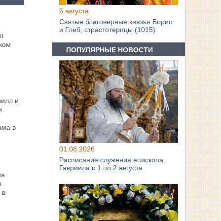
6 августа
Святые благоверные князья Борис
и Глеб, страстотерпцы (1015)
л
ком
ПОПУЛЯРНЫЕ НОВОСТИ
рилл и
и
ама в
01.08.2026
Расписание служения епископа
Гавриила с 1 по 2 августа
ия
л
 в