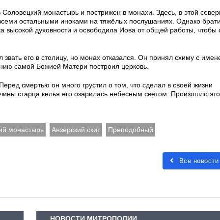
в Соловецкий монастырь и пострижен в монахи. Здесь, в этой севе
 всеми остальными иноками на тяжёлых послушаниях. Однако брати
 высокой духовности и освободила Иова от общей работы, чтобы 
л звать его в столицу, но монах отказался. Он принял схиму с имен
лению самой Божией Матери построил церковь.
Перед смертью он много грустил о том, что сделал в своей жизни
чины старца келья его озарилась небесным светом. Произошло это
ий монастырь
Анзерский скит
Преподобный
Все новости
НОВОСТИ МИТРОПОЛИИ