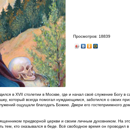
Просмотров:
18839
дился в XVII столетии в Москве, где и начал своё служение Богу в с
шку, который всегда помогал нуждающимся, заботился о своих при
служений ощущали благодать Божию. Двери его гостеприимного дом
вященником придворной церкви и своим личным духовником. На эт
ь тем, кто оказывался в беде. Всё свободное время он проводил в