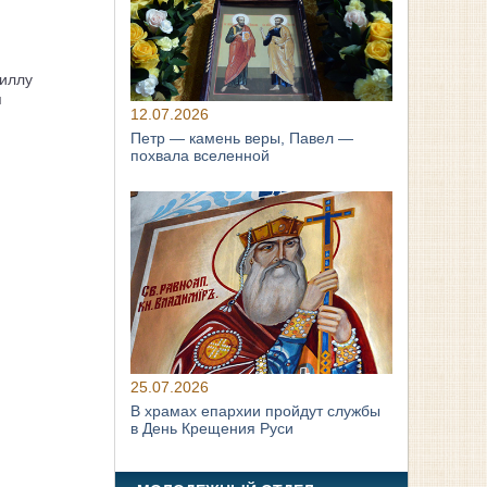
иллу
я
12.07.2026
Петр — камень веры, Павел —
похвала вселенной
25.07.2026
В храмах епархии пройдут службы
в День Крещения Руси