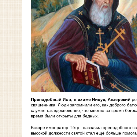
Преподобный Иов, в схиме Иисус, Анзерский
ро
священника. Люди запомнили его, как доброго батю
служил так вдохновенно, что многие во время бого
время были открыты для бедных.
Вскоре император Пётр I назначил преподобного с
высокой должности святой стал ещё больше помогат