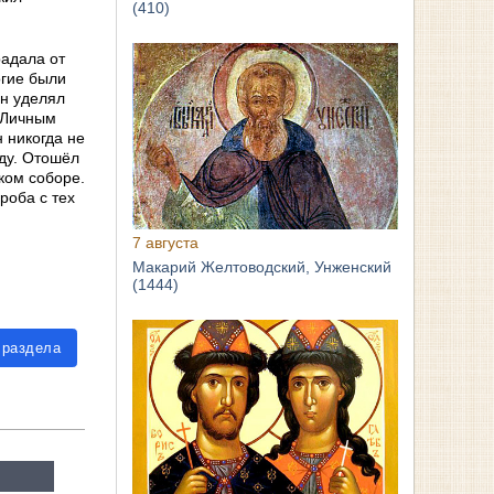
(410)
радала от
огие были
он уделял
 Личным
 никогда не
ду. Отошёл
ком соборе.
роба с тех
7 августа
Макарий Желтоводский, Унженский
(1444)
 раздела