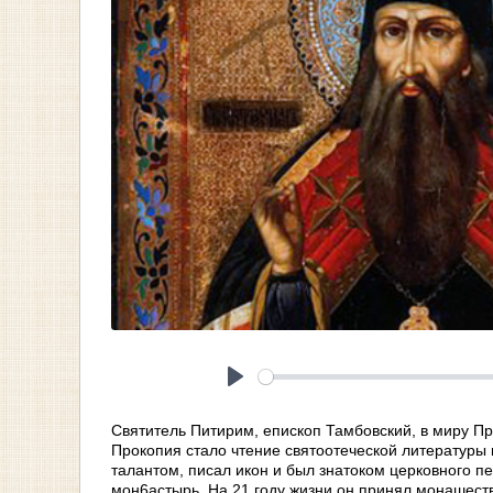
Play
Святитель Питирим, епископ Тамбовский, в миру Пр
Прокопия стало чтение святоотеческой литературы
талантом, писал икон и был знатоком церковного пе
мон6астырь. На 21 году жизни он принял монашест