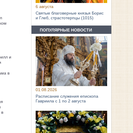
6 августа
Святые благоверные князья Борис
л
и Глеб, страстотерпцы (1015)
ком
ПОПУЛЯРНЫЕ НОВОСТИ
рилл и
и
ама в
01.08.2026
Расписание служения епископа
Гавриила с 1 по 2 августа
ия
л
 в