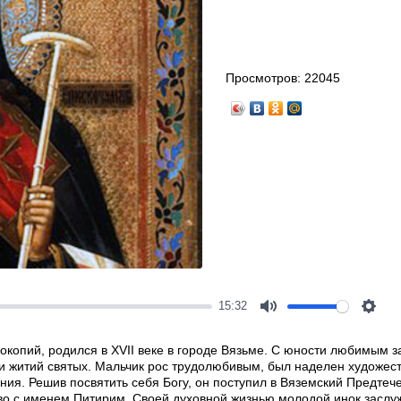
Просмотров:
22045
15:32
Mute
Setti
окопий, родился в XVII веке в городе Вязьме. С юности любимым 
 и житий святых. Мальчик рос трудолюбивым, был наделен художе
ния. Решив посвятить себя Богу, он поступил в Вяземский Предтеч
во с именем Питирим. Своей духовной жизнью молодой инок заслу