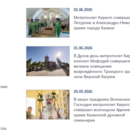
02.06.2026
Митрополит Кирилл соверши
Литургию в Александро-Невс
храме города Казани
01.06.2026
В Духов день митрополит Ки
епископ Мефодий совершил
великое освящение
возрождённого Троицкого хр
селе Верхний Багряж
ская
20.05.2026
В канун праздника Вознесен
Господня митрополит Кирил
совершил всенощное бдение
храме Казанской духовной
семинарии
(ок.