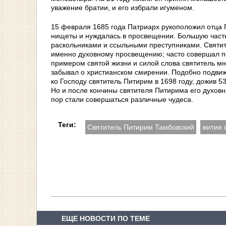
уважение братии, и его избрали игуменом.
15 февраля 1685 года Патриарх рукоположил отца 
нищеты и нуждалась в просвещении. Большую часть
раскольниками и ссыльными преступниками. Святит
именно духовному просвещению; часто совершал по
примером святой жизни и силой слова святитель мн
забывал о христианском смирении. Подобно подвиж
ко Господу святитель Питирим в 1698 году, дожив 
Но и после кончины святителя Питирима его духовн
пор стали совершаться различные чудеса.
Теги:
Святитель Питирим Тамбовский
жития 
ЕЩЕ НОВОСТИ ПО ТЕМЕ