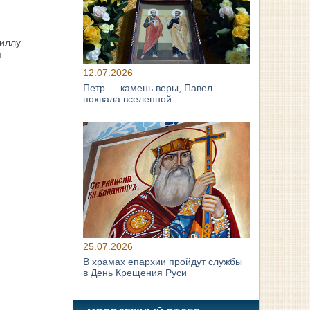
иллу
я
12.07.2026
Петр — камень веры, Павел —
похвала вселенной
25.07.2026
В храмах епархии пройдут службы
в День Крещения Руси