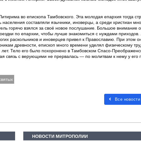
Питирима во епископа Тамбовского. Эта молодая епархия тогда ст
 населения составляли язычники, иноверцы, а среди христиан мн
ель горячо взялся за своё новое послушание. Большое внимание 
ездки по епархии, чтобы лучше знакомиться с нуждами приходов.
огих раскольников и иноверцев привел к Православию. При этом он
никам древности, епископ много времени уделял физическому тру
53 лет. Тело его было похоронено в Тамбовском Спасо-Преображенс
ая связь с верующими не прервалась — по молитвам к нему у его г
святых
Все новости
НОВОСТИ МИТРОПОЛИИ