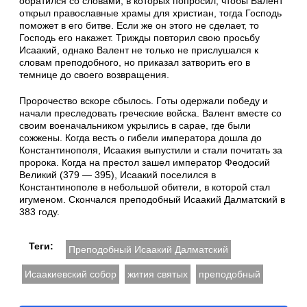
обратился со словами, в которых попросил, чтобы Валент
открыл православные храмы для христиан, тогда Господь
поможет в его битве. Если же он этого не сделает, то
Господь его накажет. Трижды повторил свою просьбу
Исаакий, однако Валент не только не прислушался к
словам преподобного, но приказал затворить его в
темнице до своего возвращения.
Пророчество вскоре сбылось. Готы одержали победу и
начали преследовать греческие войска. Валент вместе со
своим военачальником укрылись в сарае, где были
сожжены. Когда весть о гибели императора дошла до
Константинополя, Исаакия выпустили и стали почитать за
пророка. Когда на престол зашел император Феодосий
Великий (379 — 395), Исаакий поселился в
Константинополе в небольшой обители, в которой стал
игуменом. Скончался преподобный Исаакий Далматский в
383 году.
Теги:
Преподобный Исаакий Далматский
Исаакиевский собор
жития святых
преподобный