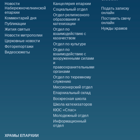
Новости
Канцелярия епархии
Набережночелнинской
Подать записку
Социальный отдел
епархии
онлайн
Отдел религиозного
Комментарий дня
Поставить свечу
образования и
онлайн
Публикации
катехизации
Нужды храмов
Жития святых
Отдел по
взаимодействию с
Новости митрополии
казачеством
Церковные новости
Отдел по культуре
Фоторепортажи
Отдел по
Видеосюжеты
взаимодействию с
вооруженными силами
и
правоохранительными
органами
Отдел по тюремному
служению
Миссионерский отдел
Епархиальный склад
Воскресная школа
Школа катехизаторов
КЮС «Спас»
Молодежный отдел
Информационный
отдел
ХРАМЫ ЕПАРХИИ