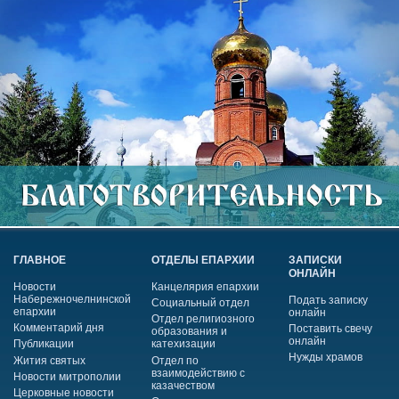
ГЛАВНОЕ
ОТДЕЛЫ ЕПАРХИИ
ЗАПИСКИ
ОНЛАЙН
Новости
Канцелярия епархии
Набережночелнинской
Подать записку
Социальный отдел
епархии
онлайн
Отдел религиозного
Комментарий дня
Поставить свечу
образования и
онлайн
Публикации
катехизации
Нужды храмов
Жития святых
Отдел по
взаимодействию с
Новости митрополии
казачеством
Церковные новости