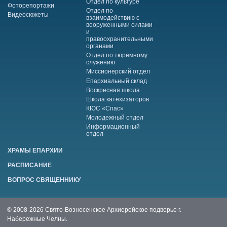
Отдел по культуре
Фоторепортажи
Отдел по
Видеосюжеты
взаимодействию с
вооруженными силами
и
правоохранительными
органами
Отдел по тюремному
служению
Миссионерский отдел
Епархиальный склад
Воскресная школа
Школа катехизаторов
КЮС «Спас»
Молодежный отдел
Информационный
отдел
ХРАМЫ ЕПАРХИИ
РАСПИСАНИЕ
ВОПРОС СВЯЩЕННИКУ
© 2008-2026 Свято-Вознесенское Архиерейское подворье г.
Набережные Челны.