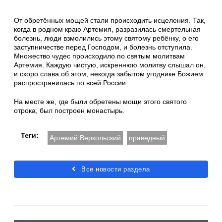
От обретённых мощей стали происходить исцеления. Так,
когда в родном краю Артемия, разразилась смертельная
болезнь, люди взмолились этому святому ребёнку, о его
заступничестве перед Господом, и болезнь отступила.
Множество чудес происходило по святым молитвам
Артемия. Каждую чистую, искреннюю молитву слышал он,
и скоро слава об этом, некогда забытом угоднике Божием
распространилась по всей России.
На месте же, где были обретены мощи этого святого
отрока, был построен монастырь.
Теги:
Артемий Веркольский
праведный
Все новости раздела