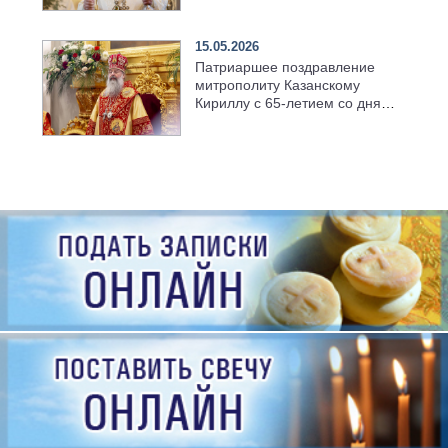
семинарии
15.05.2026
Патриаршее поздравление
митрополиту Казанскому
Кириллу с 65-летием со дня
рождения