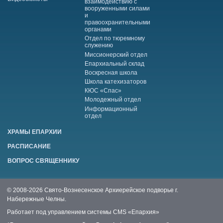
взаимодействию с
вооруженными силами
и
правоохранительными
органами
Отдел по тюремному
служению
Миссионерский отдел
Епархиальный склад
Воскресная школа
Школа катехизаторов
КЮС «Спас»
Молодежный отдел
Информационный
отдел
ХРАМЫ ЕПАРХИИ
РАСПИСАНИЕ
ВОПРОС СВЯЩЕННИКУ
© 2008-2026 Свято-Вознесенское Архиерейское подворье г.
Набережные Челны.
Работает под управлением системы
CMS «Епархия»