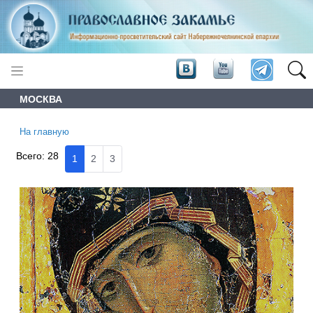
МОСКВА
На главную
Всего:
28
1
2
3