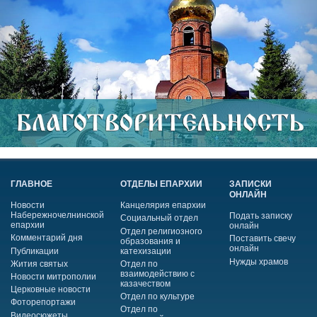
ГЛАВНОЕ
ОТДЕЛЫ ЕПАРХИИ
ЗАПИСКИ
ОНЛАЙН
Новости
Канцелярия епархии
Набережночелнинской
Подать записку
Социальный отдел
епархии
онлайн
Отдел религиозного
Комментарий дня
Поставить свечу
образования и
онлайн
Публикации
катехизации
Нужды храмов
Жития святых
Отдел по
взаимодействию с
Новости митрополии
казачеством
Церковные новости
Отдел по культуре
Фоторепортажи
Отдел по
Видеосюжеты