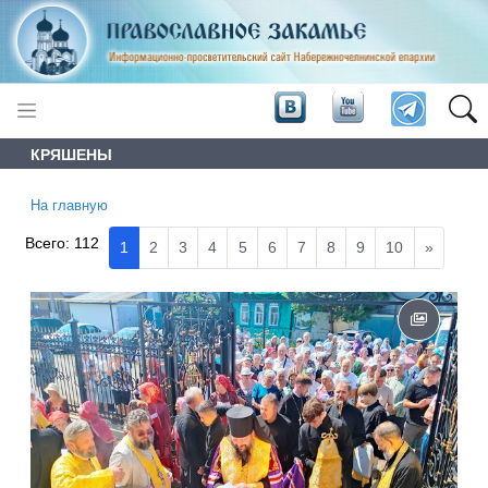
КРЯШЕНЫ
На главную
Всего:
112
1
2
3
4
5
6
7
8
9
10
»