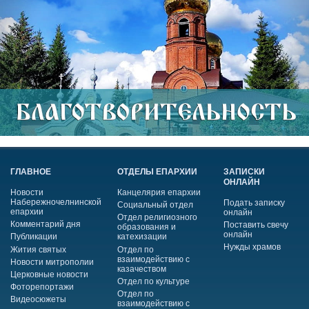
ГЛАВНОЕ
ОТДЕЛЫ ЕПАРХИИ
ЗАПИСКИ
ОНЛАЙН
Новости
Канцелярия епархии
Набережночелнинской
Подать записку
Социальный отдел
епархии
онлайн
Отдел религиозного
Комментарий дня
Поставить свечу
образования и
онлайн
Публикации
катехизации
Нужды храмов
Жития святых
Отдел по
взаимодействию с
Новости митрополии
казачеством
Церковные новости
Отдел по культуре
Фоторепортажи
Отдел по
Видеосюжеты
взаимодействию с