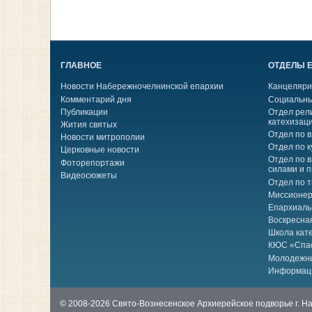
ГЛАВНОЕ
ОТДЕЛЫ 
Новости Набережночелнинской епархии
Канцеляри
Комментарий дня
Социальны
Публикации
Отдел рел
катехизац
Жития святых
Отдел по 
Новости митрополии
Отдел по к
Церковные новости
Отдел по 
Фоторепортажи
силами и 
Видеосюжеты
Отдел по 
Миссионер
Епархиаль
Воскресна
Школа кат
КЮС «Спа
Молодежн
Информац
© 2008-2026 Свято-Вознесенское Архиерейское подворье г. 