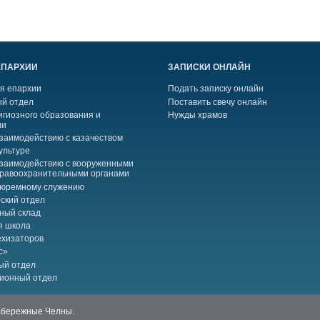
ЕПАРХИИ
ЗАПИСКИ ОНЛАЙН
я епархии
Подать записку онлайн
й отдел
Поставить свечу онлайн
игиозного образования и
Нужды храмов
ии
взаимодействию с казачеством
ультуре
взаимодействию с вооруженными
правоохранительными органами
тюремному служению
ский отдел
ный склад
я школа
ехизаторов
с»
ый отдел
ионный отдел
Набережные Челны.